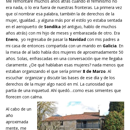
Me remontaré muchos años atrás cuando el feminismo no
era nada, o lo era fuera de nuestras fronteras. La primera vez
que oí nombrar esa palabra, también la de derechos de la
mujer, igualdad…y alguna más por el estilo yo estaba sentada
en el aeropuerto de
Sondika
(el antiguo, hablo de muchos
años atrás) con mi hijo de meses y embarazada de otro. Era
Enero
, yo regresaba de pasar la
Navidad
con mis padres a
mi casa de entonces compartida con un marido en
Galicia
. En
la mesa de al lado había dos mujeres de aproximadamente 50
años. Solas, enfrascadas en una conversación que me llegaba
claramente. ¿De qué hablaban esas mujeres? nada menos que
estaban organizando el que sería primer
8 de Marzo
. Al
escuchar organizar y discutir las bases de ese día y de los
derechos de la mujer algo nació en mí. La curiosidad que
partía de una inquietud. Ahí quedó…como esas simientes que
florecen con calma.
Al cabo de un
año
aproximada
mente, me