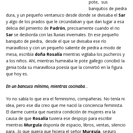
pote, sus
banquitos de piedra
dura, y un pequeño ventanuco desde donde se divisaba el
Sar
y algo de los prados que le circundaban y que dan lugar a esa
delicia del pimiento de
Padrón
, precisamente cuando el rio
Sar
se desborda con las lluvias invernales. En ese pequeño
banquito de piedra, desde el que se divisaba ese río
maravilloso y con un pequeño saliente de piedra a modo de
mesa, escribía
doña Rosalía
mientras vigilaba los pucheros y
a los niños. Ahí, mientras humeaba le pote gallego concibió la
genia toda su maravillosa poesía que la convirtió en la figura
que hoy es.
En un bancuco mínimo, mientras cocinaba
…
Yo no sabía lo que era el feminismo, compañeras. No tenía ni
idea, pero ese día creo que me nació la conciencia feminista.
El darme cuenta que nuestra condición de mujeres era la
causa de que
Rosalía
tuviera ese despojo para escribir
mientras
Murguía
disponía de espacio, libros, ventas, silencio
para…lo que quiera que hiciera el señor
Murguía
, seguro