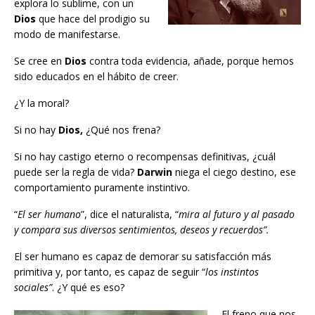
explora lo sublime, con un
Dios
que hace del prodigio su
modo de manifestarse.
Se cree en
Dios
contra toda evidencia, añade, porque hemos
sido educados en el hábito de creer.
¿Y la moral?
Si no hay
Dios,
¿Qué nos frena?
Si no hay castigo eterno o recompensas definitivas, ¿cuál
puede ser la regla de vida?
Darwin
niega el ciego destino, ese
comportamiento puramente instintivo.
“
El ser humano
”, dice el naturalista, “
mira al futuro y al pasado
y compara sus diversos sentimientos, deseos y recuerdos”.
El ser humano es capaz de demorar su satisfacción más
primitiva y, por tanto, es capaz de seguir “
los instintos
sociales”
. ¿Y qué es eso?
El freno que nos