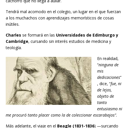
cachorro que no llega a aullar.
Tendrá mal acomodo en el colegio, un lugar en el que fuerzan
a los muchachos con aprendizajes memorísticos de cosas
inútiles.
Charles
se formará en las
Universidades de Edimburgo y
Cambridge
, cursando sin interés estudios de medicina y
teología.
En realidad,
“
ninguna de
mis
dedicaciones
”
, dice, “
fue, ni
de lejos,
objeto de
tanto
entusiasmo ni
me procuró tanto placer como la de coleccionar escarabajos”.
Más adelante, el viaje en el
Beagle (1831-1836
) —surcando