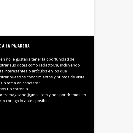
E A LA PAJARERA
ién no le gustaría tener la oportunidad de
trar sus dotes como redactor/a, incluyendo
ias interesantes o artículos en los que
trar nuestros conocimientos y puntos de vista
 un tema en concreto?
nos un correo a
areramagazine@gmail.com y nos pondremos en
cto contigo lo antes posible.