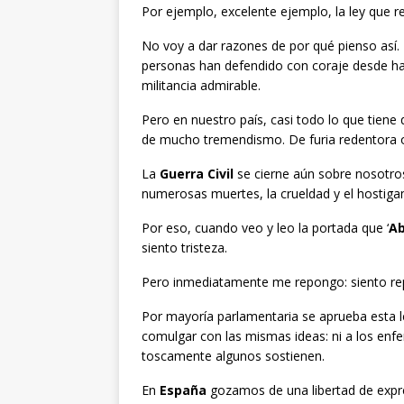
Por ejemplo, excelente ejemplo, la ley que r
No voy a dar razones de por qué pienso así.
personas han defendido con coraje desde ha
militancia admirable.
Pero en nuestro país, casi todo lo que tiene
de mucho tremendismo. De furia redentora o
La
Guerra Civil
se cierne aún sobre nosotros 
numerosas muertes, la crueldad y el hostiga
Por eso, cuando veo y leo la portada que ‘
A
siento tristeza.
Pero inmediatamente me repongo: siento rep
Por mayoría parlamentaria se aprueba esta le
comulgar con las mismas ideas: ni a los en
toscamente algunos sostienen.
En
España
gozamos de una libertad de expre