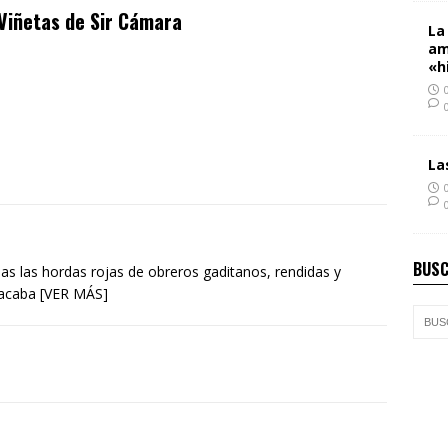
Viñetas de Sir Cámara
La
am
«h
La
BUSC
as las hordas rojas de obreros gaditanos, rendidas y
e acaba [VER MÁS]