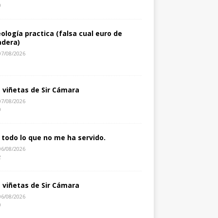
0
eología practica (falsa cual euro de
dera)
07/08/2026
1
s viñetas de Sir Cámara
07/08/2026
0
 todo lo que no me ha servido.
06/08/2026
2
s viñetas de Sir Cámara
06/08/2026
0