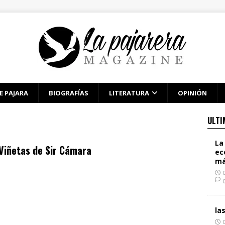
E PAJARA
BIOGRAFÍAS
LITERATURA
OPINIÓN
ULTI
La
Viñetas de Sir Cámara
ec
má
la