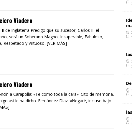
ciero Viadero
Id
ma
l II de Inglaterra Predigo que su sucesor, Carlos III el
ano, será un Soberano Magno, Insuperable, Fabuloso,
re, Respetado y Virtuoso, [VER MÁS]
la
ciero Viadero
De
cín a Carapolla: «Te como toda la cara». Cito de memoria,
algo así le ha dicho. Fernández Díaz: «Negaré, incluso bajo
 MÁS]
la