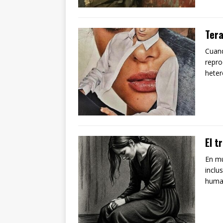
Tera
Cuand
repro
heter
El t
En mu
inclu
human