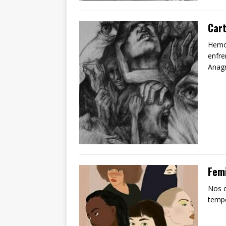
Cart
Hemos
enfre
Anag
Femi
Nos c
tempo