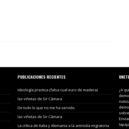
PUBLICACIONES RECIENTES
UNET
Ideología practica (falsa cual euro de madera)
¿A qu
demos
las viñetas de Sir Cámara
notic
demos
De todo lo que no me ha servido.
sobre
las viñetas de Sir Cámara
Envia
lapaj
La crítica de Italia y Alemania a la amnistía migratoria