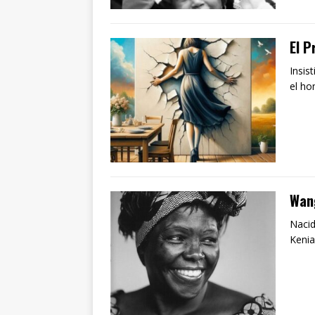
El P
Insis
el h
Wan
Nacid
Kenia