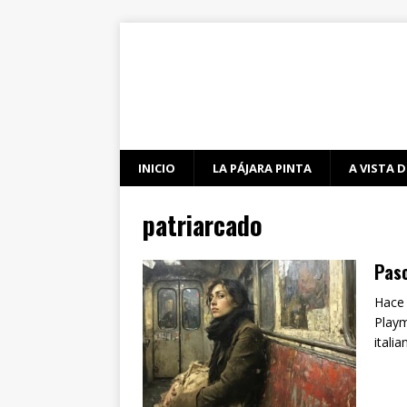
INICIO
LA PÁJARA PINTA
A VISTA D
patriarcado
Paso
Hace 
Playm
itali