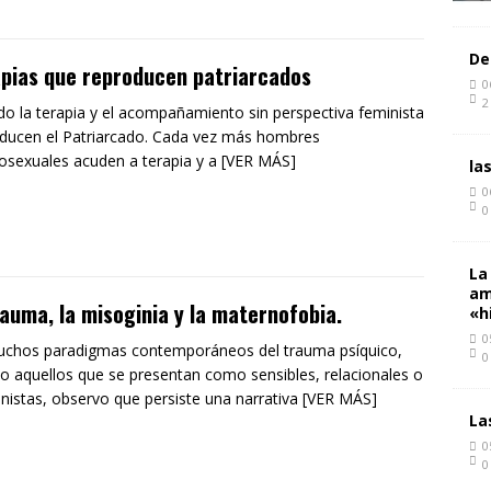
De
pias que reproducen patriarcados
0
2
o la terapia y el acompañamiento sin perspectiva feminista
ducen el Patriarcado. Cada vez más hombres
osexuales acuden a terapia y a [VER MÁS]
la
0
0
La
am
rauma, la misoginia y la maternofobia.
«h
0
chos paradigmas contemporáneos del trauma psíquico,
0
so aquellos que se presentan como sensibles, relacionales o
istas, observo que persiste una narrativa [VER MÁS]
La
0
0