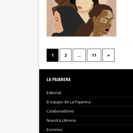
1
2
…
11
»
LA PAJARERA
Editorial
El equipo de La Pajarera
Colaboradores
Nuestra Libreria
Escrivivo