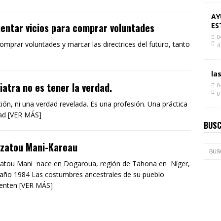
AY
imentar vicios para comprar voluntades
ES
0
mprar voluntades y marcar las directrices del futuro, tanto
4
la
iatra no es tener la verdad.
0
0
ión, ni una verdad revelada. Es una profesión. Una práctica
dad [VER MÁS]
BUSC
izatou Mani-Karoau
atou Mani nace en Dogaroua, región de Tahona en Níger,
 año 1984 Las costumbres ancestrales de su pueblo
enten [VER MÁS]