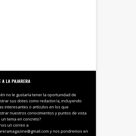
E A LA PAJARERA
ién no le gustaría tener la oportunidad de
trar sus dotes como redactor/a, incluyendo
ias interesantes o artículos en los que
trar nuestros conocimientos y puntos de vista
 un tema en concreto?
nos un correo a
areramagazine@gmail.com y nos pondremos en