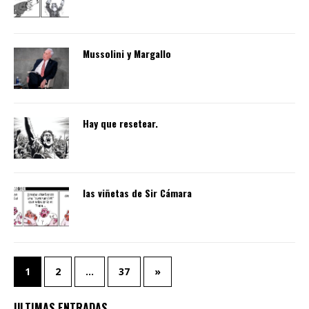
Mussolini y Margallo
Hay que resetear.
las viñetas de Sir Cámara
1
2
…
37
»
ULTIMAS ENTRADAS