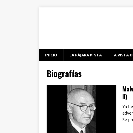
INICIO
LA PÁJARA PINTA
A VISTA D
Biografías
Malv
II)
Ya he
adven
Se pr