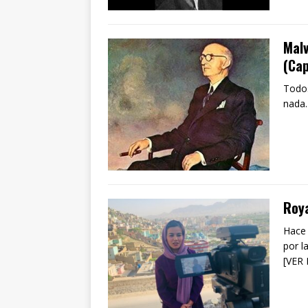
Mal
(Cap
Todos
nada.
Roya
Hace 
por l
[VER