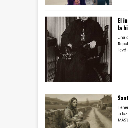
El i
la h
Una d
Repúb
llevó
Sant
Tenem
la lu
MÁS]