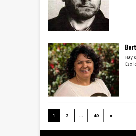
Ber
Hay s
Eso l
1
2
…
40
»