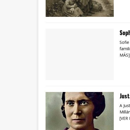
Sop
Sofie
famil
MÁS]
Just
A Jus
Millá
[VER