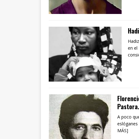
Had
Hadiz
en el
consi
Florenci
Pastora
A poco que
eslóganes 
MÁS]