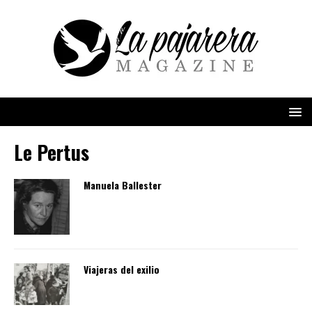
Le Pertus
Manuela Ballester
Viajeras del exilio