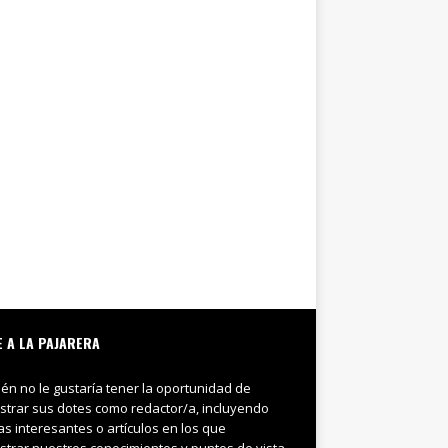
E A LA PAJARERA
ién no le gustaría tener la oportunidad de
trar sus dotes como redactor/a, incluyendo
ias interesantes o artículos en los que