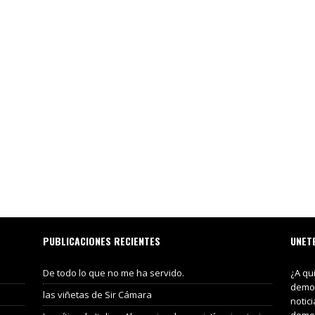
PUBLICACIONES RECIENTES
UNET
De todo lo que no me ha servido.
¿A qu
demos
las viñetas de Sir Cámara
notic