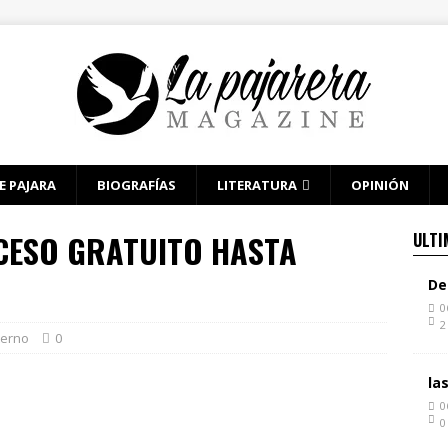
E PAJARA
BIOGRAFÍAS
LITERATURA
OPINIÓN
CESO GRATUITO HASTA
ULTI
De
0
2
terno
0
la
0
0