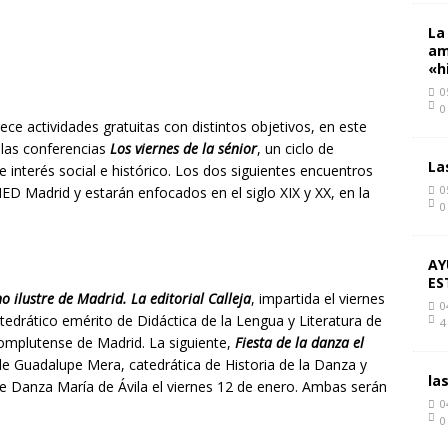
La
am
«h
0
0
ece actividades gratuitas con distintos objetivos, en este
n las conferencias
Los viernes de la sénior
, un ciclo de
La
 interés social e histórico. Los dos siguientes encuentros
0
ED Madrid y estarán enfocados en el siglo XIX y XX, en la
0
AY
ES
no ilustre de Madrid. La editorial Calleja
, impartida el viernes
0
tedrático emérito de Didáctica de la Lengua y Literatura de
4
Complutense de Madrid. La siguiente,
Fiesta de la danza el
de Guadalupe Mera, catedrática de Historia de la Danza y
la
e Danza María de Ávila el viernes 12 de enero. Ambas serán
0
0