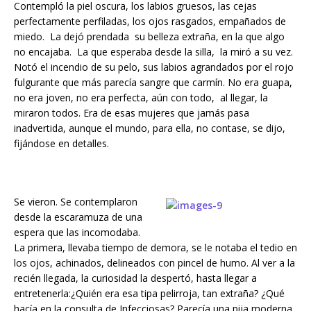
Contempló la piel oscura, los labios gruesos, las cejas
perfectamente perfiladas, los ojos rasgados, empañados de
miedo. La dejó prendada su belleza extraña, en la que algo
no encajaba. La que esperaba desde la silla, la miró a su vez.
Notó el incendio de su pelo, sus labios agrandados por el rojo
fulgurante que más parecía sangre que carmín. No era guapa,
no era joven, no era perfecta, aún con todo, al llegar, la
miraron todos. Era de esas mujeres que jamás pasa
inadvertida, aunque el mundo, para ella, no contase, se dijo,
fijándose en detalles.
Se vieron. Se contemplaron
desde la escaramuza de una
espera que las incomodaba.
La primera, llevaba tiempo de demora, se le notaba el tedio en
los ojos, achinados, delineados con pincel de humo. Al ver a la
recién llegada, la curiosidad la despertó, hasta llegar a
entretenerla:¿Quién era esa tipa pelirroja, tan extraña? ¿Qué
hacía en la consulta de Infecciosas? Parecía una pija moderna,