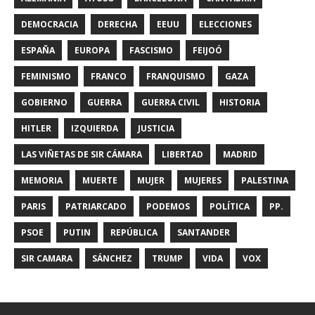
DEMOCRACIA
DERECHA
EEUU
ELECCIONES
ESPAÑA
EUROPA
FASCISMO
FEIJOÓ
FEMINISMO
FRANCO
FRANQUISMO
GAZA
GOBIERNO
GUERRA
GUERRA CIVIL
HISTORIA
HITLER
IZQUIERDA
JUSTICIA
LAS VIÑETAS DE SIR CÁMARA
LIBERTAD
MADRID
MEMORIA
MUERTE
MUJER
MUJERES
PALESTINA
PARIS
PATRIARCADO
PODEMOS
POLÍTICA
PP.
PSOE
PUTIN
REPÚBLICA
SANTANDER
SIR CAMARA
SÁNCHEZ
TRUMP
VIDA
VOX