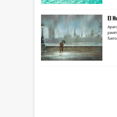
El H
Aparc
pavim
fuero