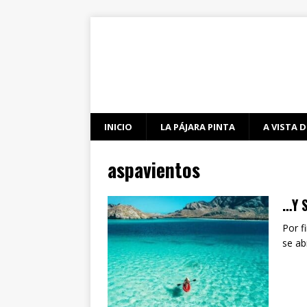
INICIO
LA PÁJARA PINTA
A VISTA D
aspavientos
…Y 
Por f
se ab