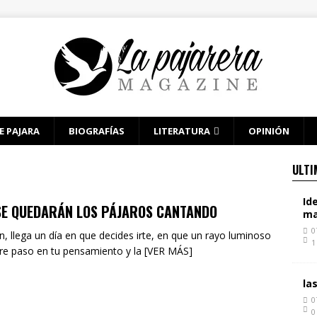
E PAJARA
BIOGRAFÍAS
LITERATURA
OPINIÓN
ULTI
Id
SE QUEDARÁN LOS PÁJAROS CANTANDO
ma
0
in, llega un día en que decides irte, en que un rayo luminoso
1
re paso en tu pensamiento y la [VER MÁS]
la
0
0