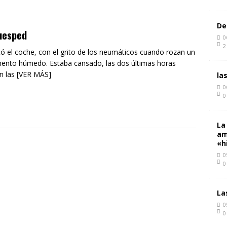
De
uesped
0
2
ó el coche, con el grito de los neumáticos cuando rozan un
ento húmedo. Estaba cansado, las dos últimas horas
n las [VER MÁS]
la
0
0
La
am
«h
0
0
La
0
0