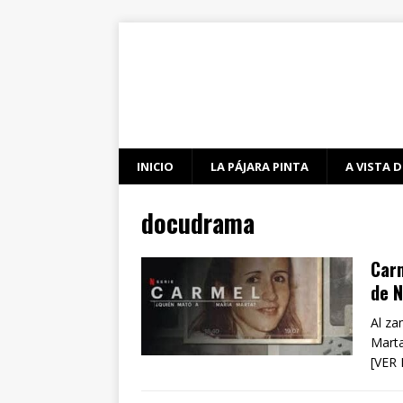
INICIO
LA PÁJARA PINTA
A VISTA D
docudrama
Car
de N
Al za
Marta
[VER