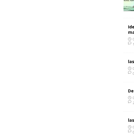
Id
ma
la
De
la