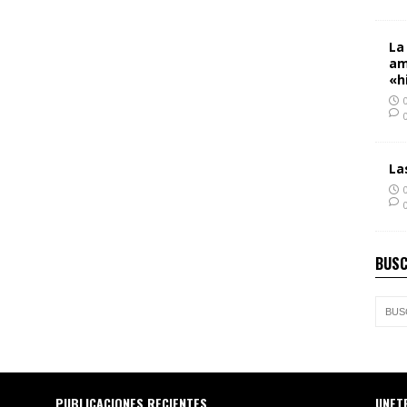
La
am
«h
La
BUSC
PUBLICACIONES RECIENTES
UNET