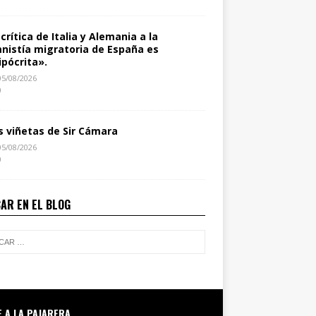
 crítica de Italia y Alemania a la
nistía migratoria de España es
ipócrita».
05/08/2026
0
s viñetas de Sir Cámara
05/08/2026
0
AR EN EL BLOG
E A LA PAJARERA