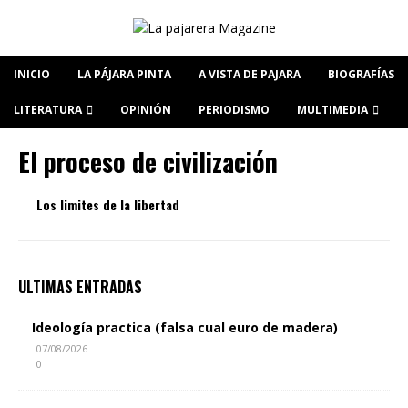
INICIO
LA PÁJARA PINTA
A VISTA DE PAJARA
BIOGRAFÍAS
LITERATURA
OPINIÓN
PERIODISMO
MULTIMEDIA
El proceso de civilización
Los limites de la libertad
ULTIMAS ENTRADAS
Ideología practica (falsa cual euro de madera)
07/08/2026
0