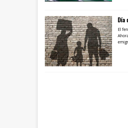
Día 
El fe
Ahora
emigr