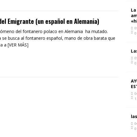
La
am
del Emigrante (un español en Alemania)
«h
0
nómeno del fontanero polaco en Alemania ha mutado.
0
 se busca al fontanero español, mano de obra barata que
a a [VER MÁS]
La
0
0
AY
ES
0
1
la
0
0