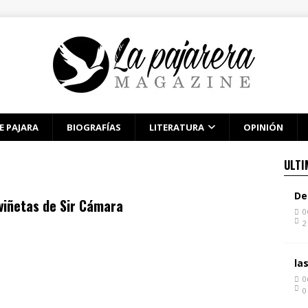
E PAJARA
BIOGRAFÍAS
LITERATURA
OPINIÓN
ULTI
De
viñetas de Sir Cámara
0
2
la
0
0