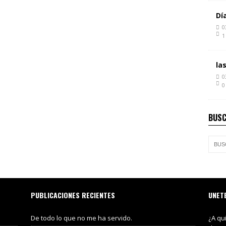
Dí
0
1
la
0
0
BUSC
PUBLICACIONES RECIENTES
UNET
De todo lo que no me ha servido.
¿A qu