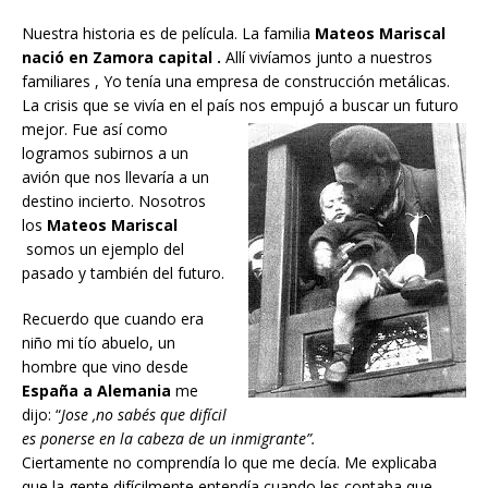
Nuestra historia es de película. La familia
Mateos Mariscal
nació en Zamora capital .
Allí vivíamos junto a nuestros
familiares , Yo tenía una empresa de construcción metálicas.
La crisis que se vivía en el país nos empujó a
buscar un futuro
mejor. Fue así como
logramos subirnos a un
avión que nos llevaría a un
destino incierto. Nosotros
los
Mateos Mariscal
somos un ejemplo del
pasado y también del futuro.
Recuerdo que cuando era
niño mi tío abuelo, un
hombre que vino desde
España a Alemania
me
dijo: “
Jose ,no sabés que difícil
es ponerse en la cabeza de un inmigrante”.
Ciertamente no comprendía lo que me decía. Me explicaba
que la gente difícilmente entendía cuando les contaba que,