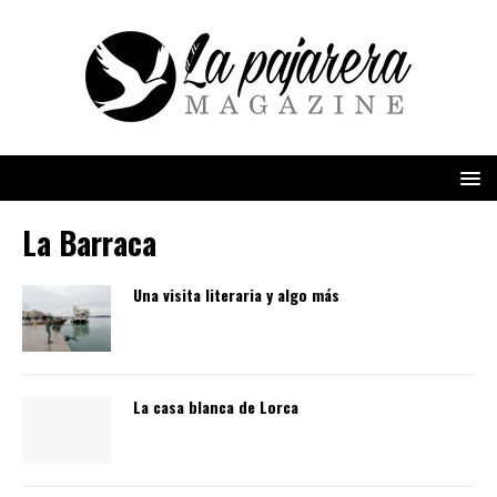
La Barraca
Una visita literaria y algo más
La casa blanca de Lorca