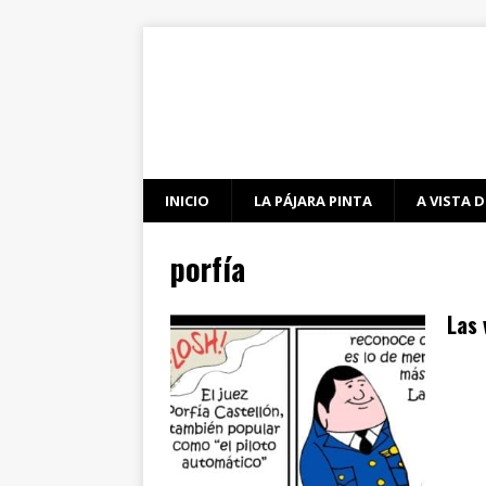
INICIO
LA PÁJARA PINTA
A VISTA D
porfía
Las 