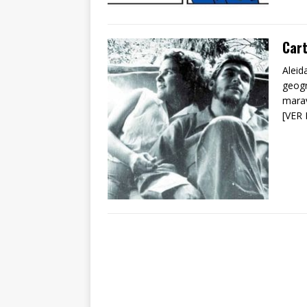
Cart
Aleid
geogr
marav
[VER