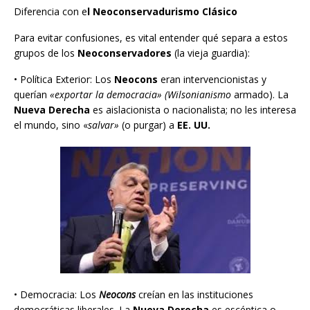
Diferencia con e
l Neoconservadurismo Clásico
Para evitar confusiones, es vital entender qué separa a estos
grupos de los
Neoconservadores
(la vieja guardia):
• Política Exterior: Los
Neocons
eran intervencionistas y
querían
«exportar la democracia»
(Wilsonianismo
armado). La
Nueva Derecha
es aislacionista o nacionalista; no les interesa
el mundo, sino «
salvar»
(o purgar) a
EE. UU.
• Democracia: Los
Neocons
creían en las instituciones
democráticas liberales. La
Nueva Derecha
es escéptica o