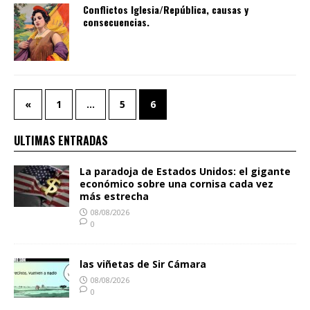
Conflictos Iglesia/República, causas y
consecuencias.
«
1
…
5
6
ULTIMAS ENTRADAS
La paradoja de Estados Unidos: el gigante
económico sobre una cornisa cada vez
más estrecha
08/08/2026
0
las viñetas de Sir Cámara
08/08/2026
0