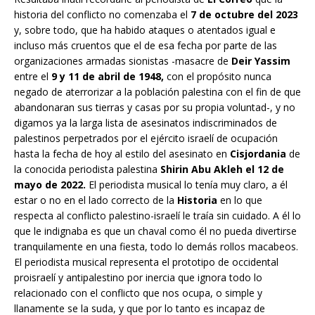
historia del conflicto no comenzaba el
7 de octubre del 2023
y, sobre todo, que ha habido ataques o atentados igual e
incluso más cruentos que el de esa fecha por parte de las
organizaciones armadas sionistas -masacre de
Deir Yassim
entre el
9 y 11 de abril de 1948,
con el propósito nunca
negado de aterrorizar a la población palestina con el fin de que
abandonaran sus tierras y casas por su propia voluntad-, y no
digamos ya la larga lista de asesinatos indiscriminados de
palestinos perpetrados por el ejército israelí de ocupación
hasta la fecha de hoy al estilo del asesinato en
Cisjordania
de
la conocida periodista palestina
Shirin Abu Akleh el 12 de
mayo de 2022.
El periodista musical lo tenía muy claro, a él
estar o no en el lado correcto de la
Historia
en lo que
respecta al conflicto palestino-israelí le traía sin cuidado. A él lo
que le indignaba es que un chaval como él no pueda divertirse
tranquilamente en una fiesta, todo lo demás rollos macabeos.
El periodista musical representa el prototipo de occidental
proisraelí y antipalestino por inercia que ignora todo lo
relacionado con el conflicto que nos ocupa, o simple y
llanamente se la suda, y que por lo tanto es incapaz de