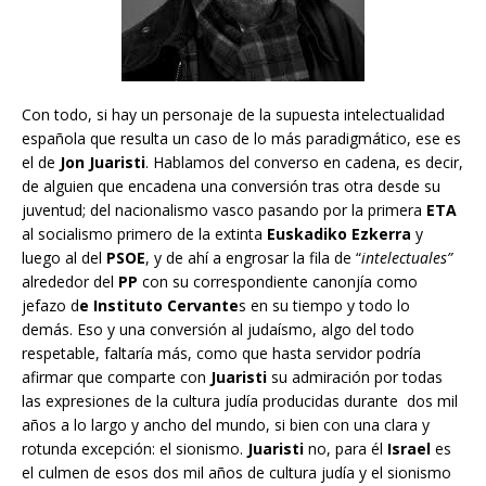
Con todo, si hay un personaje de la supuesta intelectualidad
española que resulta un caso de lo más paradigmático, ese es
el de
Jon Juaristi
. Hablamos del converso en cadena, es decir,
de alguien que encadena una conversión tras otra desde su
juventud; del nacionalismo vasco pasando por la primera
ETA
al socialismo primero de la extinta
Euskadiko Ezkerra
y
luego al del
PSOE
, y de ahí a engrosar la fila de “
intelectuales”
alrededor del
PP
con su correspondiente canonjía como
jefazo d
e Instituto Cervante
s en su tiempo y todo lo
demás. Eso y una conversión al judaísmo, algo del todo
respetable, faltaría más, como que hasta servidor podría
afirmar que comparte con
Juaristi
su admiración por todas
las expresiones de la cultura judía producidas durante dos mil
años a lo largo y ancho del mundo, si bien con una clara y
rotunda excepción: el sionismo.
Juaristi
no, para él
Israel
es
el culmen de esos dos mil años de cultura judía y el sionismo