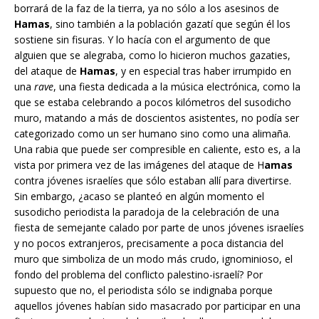
borrará de la faz de la tierra, ya no sólo a los asesinos de
Hamas
, sino también a la población gazatí que según él los
sostiene sin fisuras. Y lo hacía con el argumento de que
alguien que se alegraba, como lo hicieron muchos gazaties,
del ataque de
Hamas
, y en especial tras haber irrumpido en
una
rave
, una fiesta dedicada a la música electrónica, como la
que se estaba celebrando a pocos kilómetros del susodicho
muro, matando a más de doscientos asistentes, no podía ser
categorizado como un ser humano sino como una alimaña.
Una rabia que puede ser compresible en caliente, esto es, a la
vista por primera vez de las imágenes del ataque de H
amas
contra jóvenes israelíes que sólo estaban allí para divertirse.
Sin embargo, ¿acaso se planteó en algún momento el
susodicho periodista la paradoja de la celebración de una
fiesta de semejante calado por parte de unos jóvenes israelíes
y no pocos extranjeros, precisamente a poca distancia del
muro que simboliza de un modo más crudo, ignominioso, el
fondo del problema del conflicto palestino-israelí? Por
supuesto que no, el periodista sólo se indignaba porque
aquellos jóvenes habían sido masacrado por participar en una