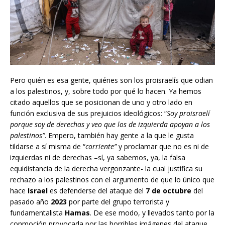
Pero quién es esa gente, quiénes son los proisraelís que odian
a los palestinos, y, sobre todo por qué lo hacen. Ya hemos
citado aquellos que se posicionan de uno y otro lado en
función exclusiva de sus prejuicios ideológicos: “
Soy proisraelí
porque soy de derechas y veo que los de izquierda apoyan a los
palestinos”
. Empero, también hay gente a la que le gusta
tildarse a sí misma de “
corriente”
y proclamar que no es ni de
izquierdas ni de derechas –sí, ya sabemos, ya, la falsa
equidistancia de la derecha vergonzante- la cual justifica su
rechazo a los palestinos con el argumento de que lo único que
hace
Israel
es defenderse del ataque del
7 de octubre
del
pasado año
2023
por parte del grupo terrorista y
fundamentalista
Hamas
. De ese modo, y llevados tanto por la
conmoción provocada por las horribles imágenes del ataque