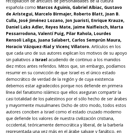
recopilación de artículos de personalidades de la cultura
española como
Marcos Aguinis, Gabriel Albiac, Gustavo
de Arístegui, Marcelo Birmajer, Roberto Blatt, Joan B.
Culla, José Jiménez Lozano, Jon Juaristi, Enrique Krauze,
Daniel Laks Adler, Reyes Mate, Jaime Naifleisch, Marta
Pessarrodona, Valentí Puig, Pilar Rahola, Lourdes
Rensoli Laliga, Juana Salabert, Carlos Semprún Maura,
Horacio Vázquez-Rial y Vicenç Villatoro.
Artículos en los
que cada uno de sus autores explican los motivos de su apoyo
sin paliativos a
Israel
acudiendo de continuo a los manidos
diez mitos antes referidos. Mitos que, sin embargo, podíamos
resumir en su convicción de que Israel es el único estado
democrático de verdad de la región y de cuya existencia
debemos estar agradecidos porque nos defiende en primera
línea del fanatismo islámico que ellos aseguran compartir la
casi totalidad de los palestinos por el sólo hecho de ser árabes
y mayormente musulmanes Dicho de otro modo, todos estos
autores conciben a Israel como el estado cruzado moderno
que defiende los valores de nuestra civilización cristiana,
occidental, teóricamente democrática y liberal, de la barbería
representada una vez más en el árabe salvaje y fanático, en