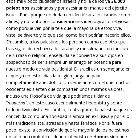
esos mil y poco ciudadanos israelís y no la de los ya
36.000
palestinos
asesinados y por asesinar en manos del ejército
israelí. Pues porque no dudan en identificar a los israelís como
afines, y no tanto por consideraciones ideológicas o religiosas
como porque ven por la tele que la mayoría de estos vive,
viste, se divierte y lo que sea, como bien podrían hacerlo ellos.
En cambio, a los palestinos los perciben como ese otro que,
tras siglos de rechazo a los árabes y musulmanes en función
de su raza o religión, enseguida se convierte a sus ojos en
sospechoso de ser siempre un enemigo en potencia para
nuestro modo de vida occidental. El israelí es un semejante en
el que ya en estos días la religión juega un papel
completamente anecdótico. Un semejante con el que muchos
occidentales sienten que comparten unos mismos valores,
incluso una filosofía de vida que podríamos tildar de
“
moderna”
, en este caso esencialmente hedonista y sobre
todo individualista. En cambio, la otra parte, la palestina que es
concebida como una sociedad islámica en exclusiva y por ello
más tradicionalista, atrasada y hasta fanática. Por si fuera
poco, existe la convicción de que la mayoría de los palestinos
no sólo no combate el ideario integrista de
Hamas
sino que