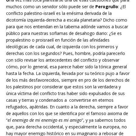
muchos como un servidor sólo puede ser de
Perogrullo
: ¿El
conflicto palestino-israelí es la enésima derivada de la
dicotomía izquierda-derecha a escala planetaria? Dicho como
para que nos entiendan en la taberna adónde vamos a buscar
público para nuestras soflamas de desahogo diario: ¿Se es
propalestino o proisraelí en función de las afinidades
ideológicas de cada cual, de izquierda con los primeros y
derechas con los segundos? Pues, hombre, podría parecerlo
con sólo revisar los antecedentes del conflicto y observar
cómo, por lo general, esa parece haber sido la tónica general
hasta la fecha. La izquierda, llevada por su teórico pujo a favor
de los más desfavorecidos, siempre en pro de los derechos de
los palestinos por considerar que estos son la verdadera y
única víctima del conflicto tras haber sido expulsados de sus
casas y tierras y condenados a convertirse en eternos
refugiados, apátridas. En cuanto a la derecha, siempre a favor
de aquellos con los que se identifica por el famoso axioma de
“
el enemigo de mi enemigo es mi amigo
”, y ya sabemos todos
que, para derecha occidental, y especialmente la europea, no
hay mayor enemigo histórico en su imaginario a rebosar de