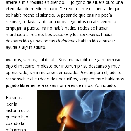
aferré a mis rodillas en silencio. El jolgorio de afuera duró una
eternidad de medio minuto. De repente me di cuenta de que
se había hecho el silencio. A pesar de que casi no podía
respirar, todavía tardé aún unos segundos en atreverme a
empujar la puerta. Ya no había nadie. Todos se habían
marchado al recreo. Los
asesinos
y los
carroñeros
habían
desparecido y unas pocas
ciudadanas
habían ido a buscar
ayuda a algún adulto.
«Vamos, vamos, sal de ahí. Sois una pandilla de gamberros»,
dijo el maestro, molesto por interrumpir su descanso y muy
apresurado, sin inmutarse demasiado. Porque para él, adulto
responsable al cuidado de unos niños, simplemente habíamos
jugado libremente a cosas normales de niños. Yo incluido.
Ha sido al
leer la
historia de tu
querido hijo
cuando la
mía propia