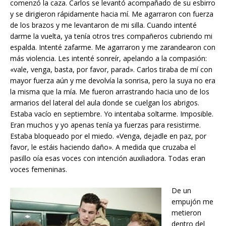
comenzó la caza. Carlos se levantó acompañado de su esbirro
y se dirigieron rápidamente hacia mí. Me agarraron con fuerza
de los brazos y me levantaron de mi silla. Cuando intenté
darme la vuelta, ya tenía otros tres compañeros cubriendo mi
espalda. Intenté zafarme. Me agarraron y me zarandearon con
más violencia. Les intenté sonreír, apelando a la compasión:
«vale, venga, basta, por favor, parad». Carlos tiraba de mí con
mayor fuerza aún y me devolvía la sonrisa, pero la suya no era
la misma que la mía. Me fueron arrastrando hacia uno de los
armarios del lateral del aula donde se cuelgan los abrigos.
Estaba vacío en septiembre. Yo intentaba soltarme. Imposible.
Eran muchos y yo apenas tenía ya fuerzas para resistirme.
Estaba bloqueado por el miedo. «Venga, dejadle en paz, por
favor, le estáis haciendo daño». A medida que cruzaba el
pasillo oía esas voces con intención auxiliadora. Todas eran
voces femeninas.
De un
empujón me
metieron
dentro del