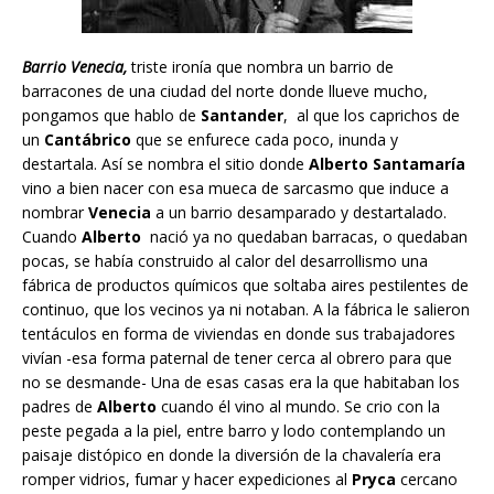
Barrio Venecia,
triste ironía que nombra un barrio de
barracones de una ciudad del norte donde llueve mucho,
pongamos que hablo de
Santander
, al que los caprichos de
un
Cantábrico
que se enfurece cada poco, inunda y
destartala. Así se nombra el sitio donde
Alberto Santamaría
vino a bien nacer con esa mueca de sarcasmo que induce a
nombrar
Venecia
a un barrio desamparado y destartalado.
Cuando
Alberto
nació ya no quedaban barracas, o quedaban
pocas, se había construido al calor del desarrollismo una
fábrica de productos químicos que soltaba aires pestilentes de
continuo, que los vecinos ya ni notaban. A la fábrica le salieron
tentáculos en forma de viviendas en donde sus trabajadores
vivían -esa forma paternal de tener cerca al obrero para que
no se desmande- Una de esas casas era la que habitaban los
padres de
Alberto
cuando él vino al mundo. Se crio con la
peste pegada a la piel, entre barro y lodo contemplando un
paisaje distópico en donde la diversión de la chavalería era
romper vidrios, fumar y hacer expediciones al
Pryca
cercano