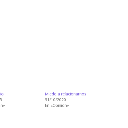
io.
Miedo a relacionarnos
5
31/10/2020
ón»
En «Opinión»