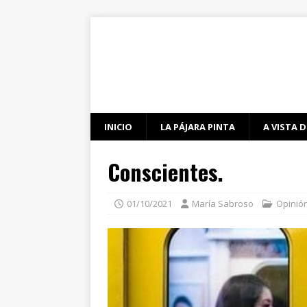
INICIO
LA PÁJARA PINTA
A VISTA D
Conscientes.
01/10/2021
María Sabroso
Opinió