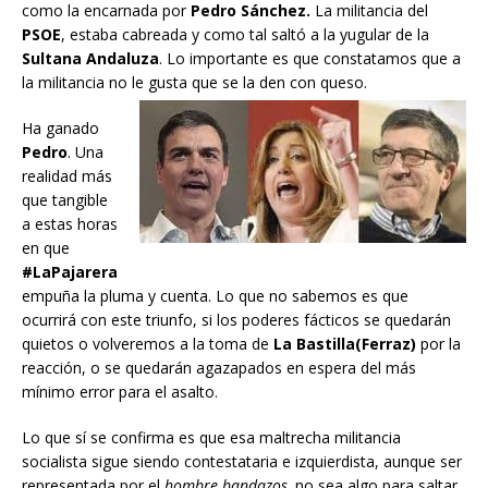
como la encarnada por
Pedro Sánchez.
La militancia del
PSOE
, estaba cabreada y como tal saltó a la yugular de la
Sultana Andaluza
. Lo importante es que constatamos que a
la militancia no le gusta que se la den con queso.
Ha ganado
Pedro
. Una
realidad más
que tangible
a estas horas
en que
#LaPajarera
empuña la pluma y cuenta. Lo que no sabemos es que
ocurrirá con este triunfo, si los poderes fácticos se quedarán
quietos o volveremos a la toma de
La
Bastilla(Ferraz)
por la
reacción, o se quedarán agazapados en espera del más
mínimo error para el asalto.
Lo que sí se confirma es que esa maltrecha militancia
socialista sigue siendo contestataria e izquierdista, aunque ser
representada por el
hombre bandazos,
no sea algo para saltar