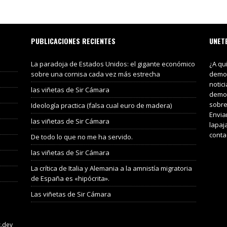
PUBLICACIONES RECIENTES
UNET
La paradoja de Estados Unidos: el gigante económico
¿A qu
sobre una cornisa cada vez más estrecha
demos
notic
las viñetas de Sir Cámara
demos
sobre
Ideología practica (falsa cual euro de madera)
Envia
las viñetas de Sir Cámara
lapaj
conta
De todo lo que no me ha servido.
las viñetas de Sir Cámara
La crítica de Italia y Alemania a la amnistía migratoria
de España es «hipócrita».
Las viñetas de Sir Cámara
z.dev