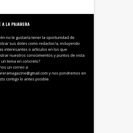
E A LA PAJARERA
ién no le gustaría tener la oportunidad de
trar sus dotes como redactor/a, incluyendo
ias interesantes o artículos en los que
trar nuestros conocimientos y puntos de vista
 un tema en concreto?
nos un correo a
areramagazine@gmail.com y nos pondremos en
cto contigo lo antes posible.