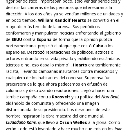
rigor periodístico importaban poco, solo vender periódicos y
destruir las carreras de las personas que interesaran a la
dirección. A los dos años ya se vendían millones de unidades y
en poco tiempo,
William Randolf Hearts
se convirtió en el
magnate más temido de la prensa. Sus periódicos
conformaron y manipularon noticias enfrentando al gobierno
de
EEUU
contra
España
de forma que la opinión pública
norteamericana propició el ataque que costó
Cuba
a los
españoles. Destrozó reputaciones de políticos, actrices o
actores entrando en su vida privada y exhibiendo escándalos
(ciertos o no, eso daba lo mismo) .
Hearts
era terriblemente
racista, llevando campañas insultantes contra mexicanos y
cualquiera de los habitantes del cono sur. Su prensa fue
precursora de lo que ahora padecemos en difusión de
calumnias y destrozando reputaciones. Llegó a hacer una
terrible campaña contra
Roosvelt
y su política del
New Deal
,
tildándolo de comunista y ofreciendo una imagen
distorsionada de su presidencia. Los desmanes de este
hombre inspiraron la obra maestra del cine mundial,
Ciudadano Kane
, que llevó a
Orson Welles
a la gloria. Como
verán, todo está inventado y hace mucho que existen los
fake