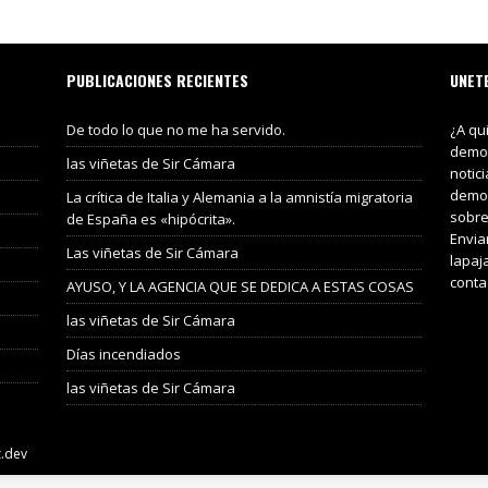
PUBLICACIONES RECIENTES
UNET
De todo lo que no me ha servido.
¿A qu
demos
las viñetas de Sir Cámara
notic
demos
La crítica de Italia y Alemania a la amnistía migratoria
sobre
de España es «hipócrita».
Envia
Las viñetas de Sir Cámara
lapaj
conta
AYUSO, Y LA AGENCIA QUE SE DEDICA A ESTAS COSAS
las viñetas de Sir Cámara
Días incendiados
las viñetas de Sir Cámara
z.dev