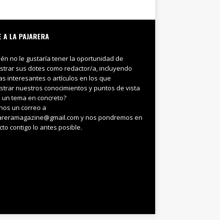
E A LA PAJARERA
ién no le gustaría tener la oportunidad de
trar sus dotes como redactor/a, incluyendo
ias interesantes o artículos en los que
trar nuestros conocimientos y puntos de vista
 un tema en concreto?
nos un correo a
areramagazine@gmail.com y nos pondremos en
cto contigo lo antes posible.