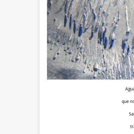
Agu
que no
Sa
t