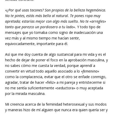
«
¿Por qué usas tacones? Son propios de la belleza hegemónica.
No te pintes, estás más bella al natural. Te pones ropa muy
apretada; estarías mejor con algo más suelto. No te «arregles»
tanto que parezco un pordiosero a tu lado».
Y todo tipo de
mensajes que yo tomaba como signo de inadecuación una
vez más y al mismo tiempo me hacían sentir,
equivocadamente, importante para él.
Así que me doy cuenta de algo sustancial para mi vida y es el
hecho de dejar de poner el foco en la aprobación masculina, y
no sabes cómo me cuesta la verdad, porque aprendí a
convertir en virtud todo aquello asociado a lo «
femenino»
como la complacencia, evitar que el otro se enfade conmigo,
agradar, tratar de hacer «feliz» a mi pareja y entristecerme si
no me sentía suficientemente «seductora» o muy aceptada
por la mirada masculina.
Mi creencia acerca de la feminidad heterosexual y sus modos
y maneras hizo de mí alguien que nunca era quien quería ser y