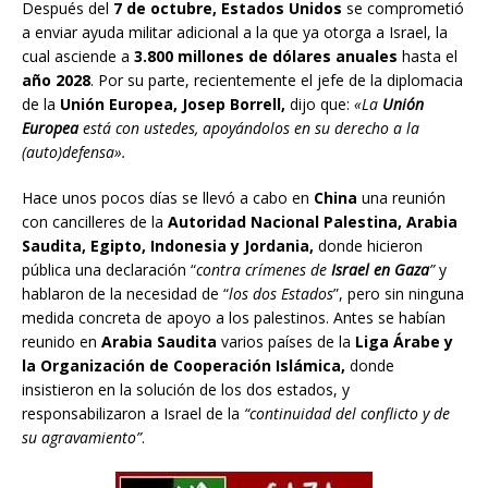
Después del
7 de octubre, Estados Unidos
se comprometió
a enviar ayuda militar adicional a la que ya otorga a Israel, la
cual asciende a
3.800 millones de dólares anuales
hasta el
año 2028
. Por su parte, recientemente el jefe de la diplomacia
de la
Unión Europea, Josep Borrell,
dijo que:
«La
Unión
Europea
está con ustedes, apoyándolos en su derecho a la
(auto)defensa».
Hace unos pocos días se llevó a cabo en
China
una reunión
con cancilleres de la
Autoridad Nacional Palestina,
Arabia
Saudita, Egipto, Indonesia y Jordania,
donde hicieron
pública una declaración “
contra crímenes de
Israel en Gaza
”
y
hablaron de la necesidad de “
los dos Estados
”, pero sin ninguna
medida concreta de apoyo a los palestinos. Antes se habían
reunido en
Arabia Saudita
varios países de la
Liga Árabe y
la Organización de Cooperación Islámica,
donde
insistieron en la solución de los dos estados, y
responsabilizaron a Israel de la
“continuidad del conflicto y de
su agravamiento”
.