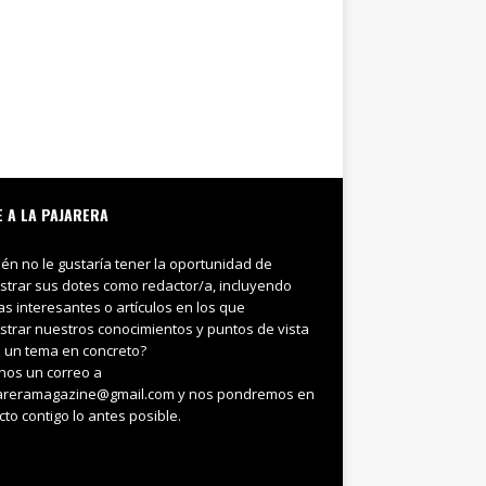
E A LA PAJARERA
ién no le gustaría tener la oportunidad de
trar sus dotes como redactor/a, incluyendo
ias interesantes o artículos en los que
trar nuestros conocimientos y puntos de vista
 un tema en concreto?
nos un correo a
areramagazine@gmail.com y nos pondremos en
cto contigo lo antes posible.