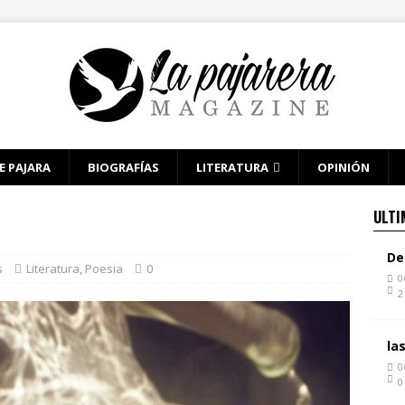
E PAJARA
BIOGRAFÍAS
LITERATURA
OPINIÓN
ULTI
De
s
Literatura
,
Poesia
0
0
2
la
0
0