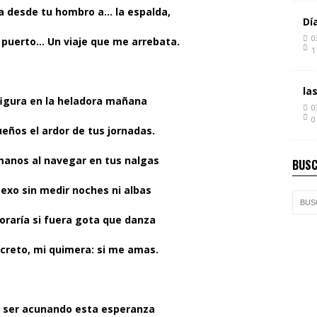
a desde tu hombro a… la espalda,
Dí
0
u puerto… Un viaje que me arrebata.
1
la
figura en la heladora mañana
0
0
ueños el ardor de tus jornadas.
manos al navegar en tus nalgas
BUSC
sexo sin medir noches ni albas
oraría si fuera gota que danza
ecreto, mi quimera: si me amas.
a ser acunando esta esperanza