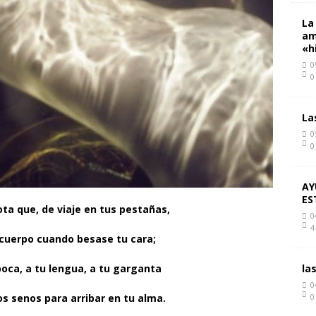
La
am
«h
0
0
La
0
0
AY
ES
ota que, de viaje en tus pestañas,
0
4
cuerpo cuando besase tu cara;
la
boca, a tu lengua, a tu garganta
0
0
os senos para arribar en tu alma.