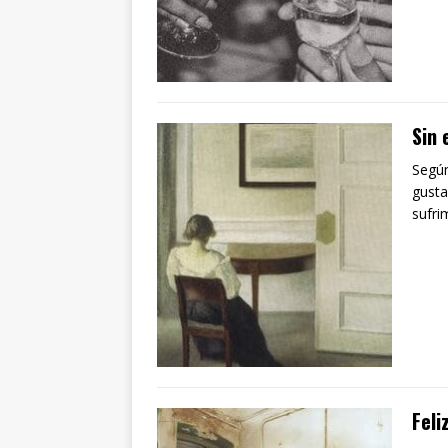
Sin 
Según
gusta
sufri
Feli