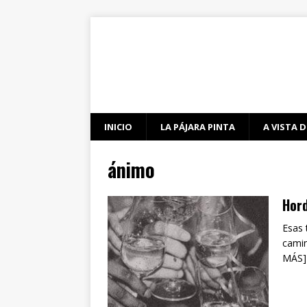
INICIO
LA PÁJARA PINTA
A VISTA D
ánimo
Hor
Esas 
camin
MÁS]