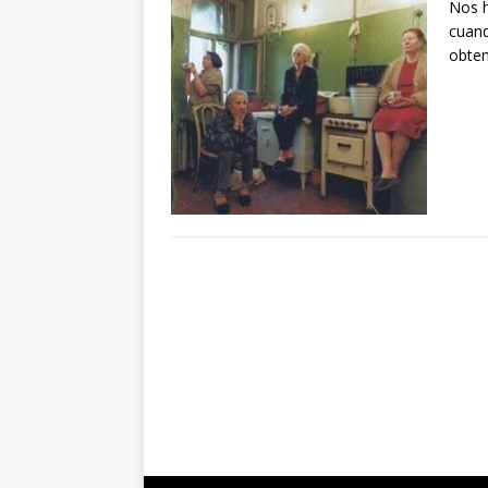
Nos h
cuand
obte