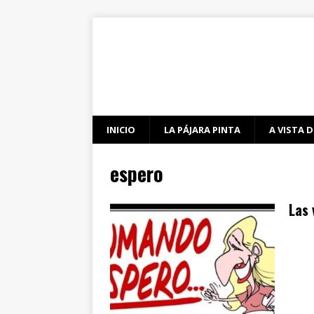
INICIO
LA PÁJARA PINTA
A VISTA D
espero
Las 