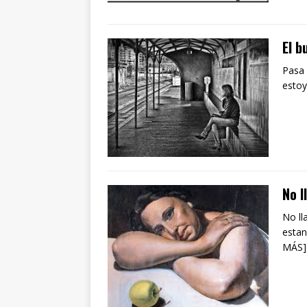
El b
Pasa 
estoy
No l
No ll
estan
MÁS]