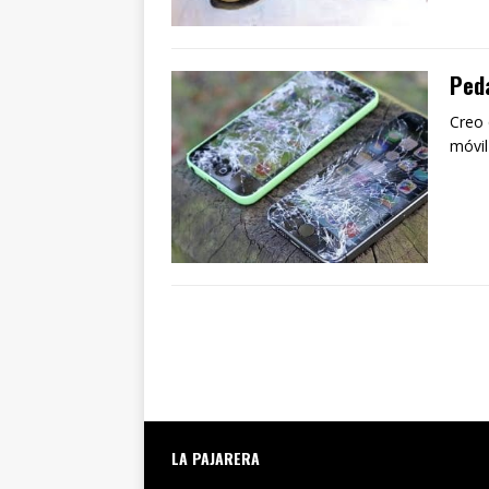
Ped
Creo 
móvil
LA PAJARERA