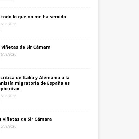
 todo lo que no me ha servido.
06/08/2026
2
s viñetas de Sir Cámara
06/08/2026
0
 crítica de Italia y Alemania a la
nistía migratoria de España es
ipócrita».
05/08/2026
0
s viñetas de Sir Cámara
05/08/2026
0