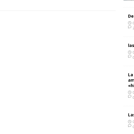
De
la
La
am
«h
La