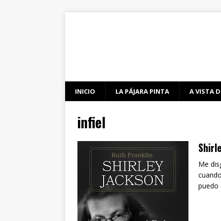
INICIO
LA PÁJARA PINTA
A VISTA D
infiel
Shirl
Me dis
cuando
puedo 