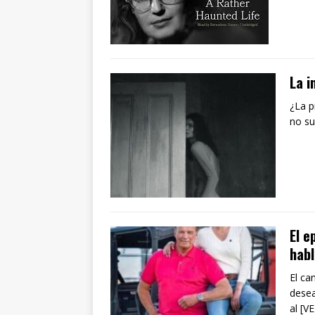
La i
¿La p
no su
El e
habl
El ca
desea
al [V