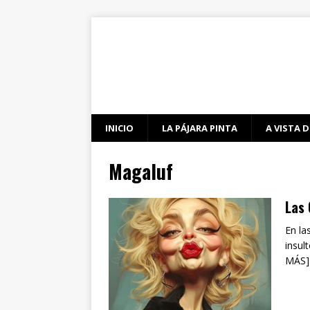
INICIO
LA PÁJARA PINTA
A VISTA D
Magaluf
Las
En la
insul
MÁS]