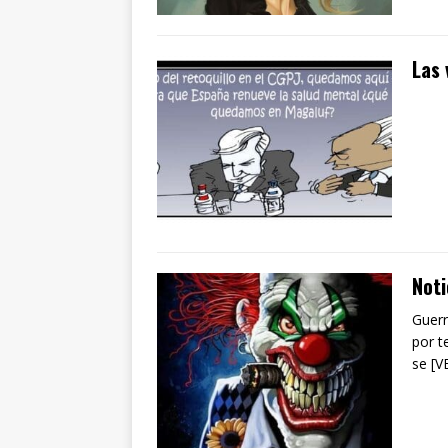
Las 
Noti
Guerr
por t
se [