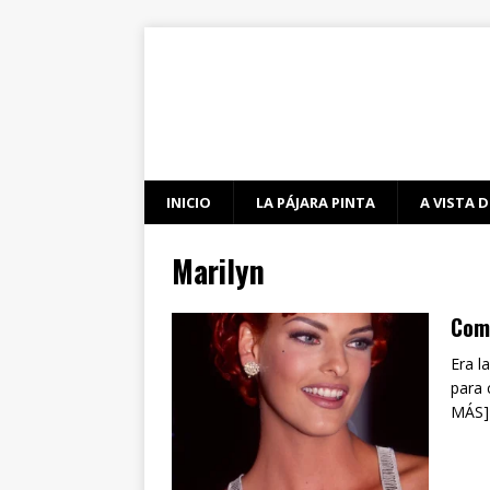
INICIO
LA PÁJARA PINTA
A VISTA D
Marilyn
Comp
Era l
para 
MÁS]