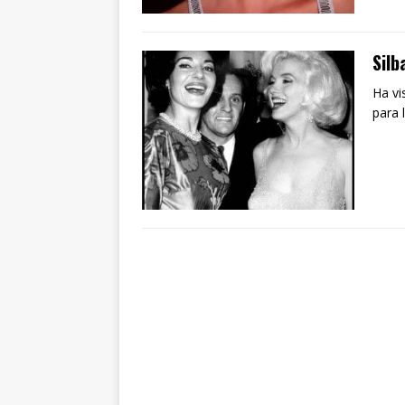
Silb
Ha vi
para 