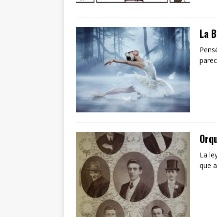
La B
Pensé
parec
Orqu
La le
que a