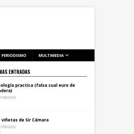
PERIODISMO
MULTIMEDIA
MAS ENTRADAS
eología practica (falsa cual euro de
dera)
07/08/2026
1
s viñetas de Sir Cámara
07/08/2026
0