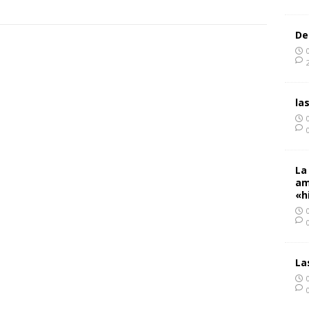
De
la
La
am
«h
La