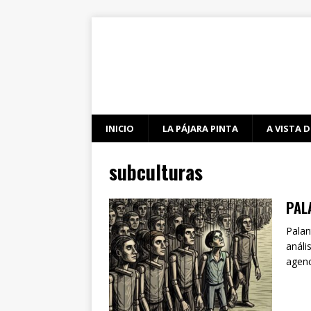
INICIO
LA PÁJARA PINTA
A VISTA D
subculturas
PAL
Palan
análi
agenc