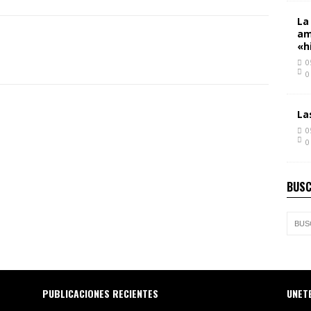
La
am
«h
0
0
La
0
0
BUSC
PUBLICACIONES RECIENTES
UNET