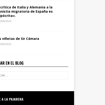
 crítica de Italia y Alemania a la
nistía migratoria de España es
ipócrita».
5/08/2026
s viñetas de Sir Cámara
5/08/2026
AR EN EL BLOG
E A LA PAJARERA