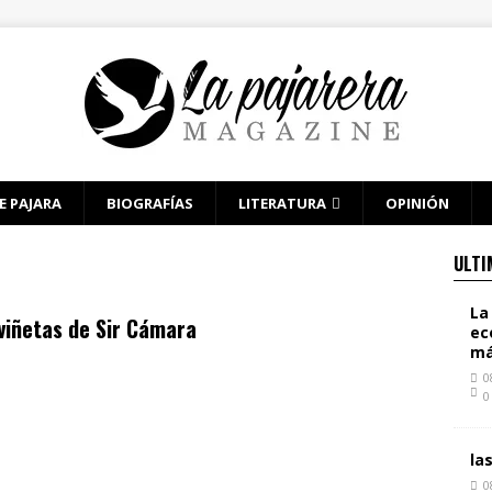
E PAJARA
BIOGRAFÍAS
LITERATURA
OPINIÓN
ULTI
La
viñetas de Sir Cámara
ec
má
0
0
la
0