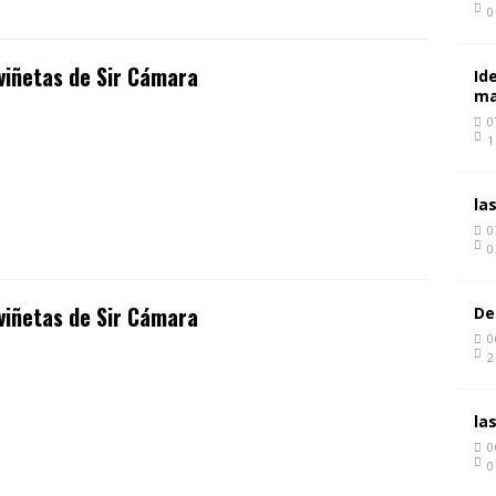
0
viñetas de Sir Cámara
Id
ma
0
1
la
0
0
viñetas de Sir Cámara
De
0
2
la
0
0