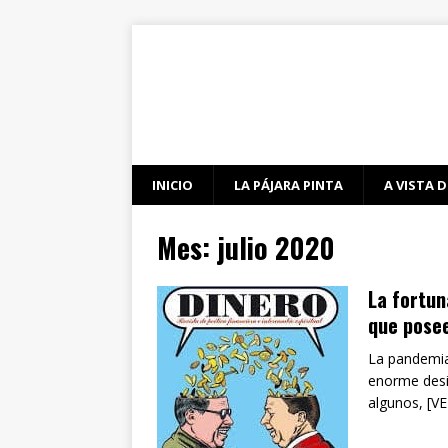
INICIO
LA PÁJARA PINTA
A VISTA D
Mes:
julio 2020
La fortun
que pose
La pandemia 
enorme desig
algunos, [V