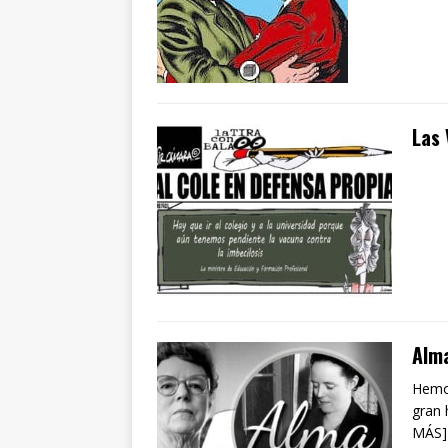
Las 
Alma
Hemos
gran 
MÁS]