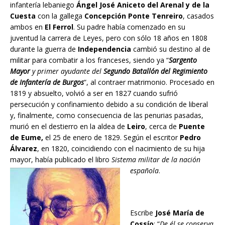
infantería lebaniego
Ángel José Aniceto del Arenal y de la
Cuesta
con la gallega
Concepción
Ponte Tenreiro
, casados
ambos en
El Ferrol
. Su padre había comenzado en su
juventud la carrera de Leyes, pero con sólo 18 años en 1808
durante la guerra de
Independencia
cambió su destino al de
militar para combatir a los franceses, siendo ya “
Sargento
Mayor
y primer ayudante del
Segundo Batallón del Regimiento
de
Infantería de Burgos
”, al contraer matrimonio. Procesado en
1819 y absuelto, volvió a ser en 1827 cuando sufrió
persecución y confinamiento debido a su condición de liberal
y, finalmente, como consecuencia de las penurias pasadas,
murió en el destierro en la aldea de
Leiro
, cerca de
Puente
de Eume,
el 25 de enero de 1829. Según el escritor
Pedro
Álvarez
, en 1820, coincidiendo con el nacimiento de su hija
mayor, había publicado el libro
Sistema militar de la nación
española
.
Escribe
José María de
Cossío
: “
De él se conserva