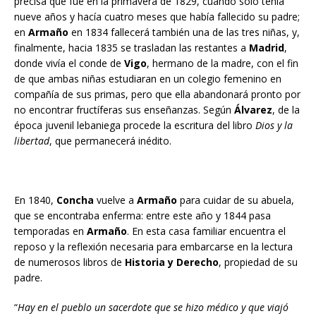
precisa que fue en la primavera de 1829, cuando sólo tenía
nueve años y hacía cuatro meses que había fallecido su padre;
en
Armaño
en 1834 fallecerá también una de las tres niñas, y,
finalmente, hacia 1835 se trasladan las restantes a
Madrid
,
donde vivía el conde de
Vigo
, hermano de la madre, con el fin
de que ambas niñas estudiaran en un colegio femenino en
compañía de sus primas, pero que ella abandonará pronto por
no encontrar fructíferas sus enseñanzas. Según
Álvarez
, de la
época juvenil lebaniega procede la escritura del libro
Dios y la
libertad
, que permanecerá inédito.
En 1840,
Concha
vuelve a
Armaño
para cuidar de su abuela,
que se encontraba enferma: entre este año y 1844 pasa
temporadas en
Armaño
. En esta casa familiar encuentra el
reposo y la reflexión necesaria para embarcarse en la lectura
de numerosos libros de
Historia y Derecho
, propiedad de su
padre.
“
Hay en el pueblo un sacerdote que se hizo médico y que viajó