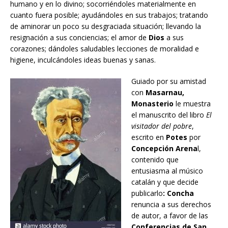
humano y en lo divino; socorriéndoles materialmente en
cuanto fuera posible; ayudándoles en sus trabajos; tratando
de aminorar un poco su desgraciada situación; llevando la
resignación a sus conciencias; el amor de
Dios
a sus
corazones; dándoles saludables lecciones de moralidad e
higiene, inculcándoles ideas buenas y sanas.
Guiado por su amistad
con
Masarnau,
Monasterio
le muestra
el manuscrito del libro
El
visitador del pobre
,
escrito en
Potes
por
Concepción Arena
l,
contenido que
entusiasma al músico
catalán y que decide
publicarlo
: Concha
renuncia a sus derechos
de autor, a favor de las
Conferencias de San