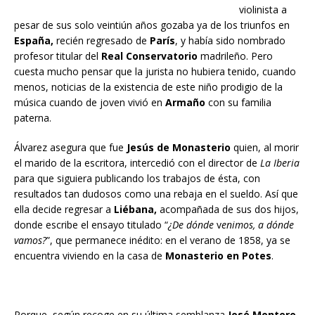
violinista a
pesar de sus solo veintiún años gozaba ya de los triunfos en
España,
recién regresado de
París
, y había sido nombrado
profesor titular del
Real Conservatorio
madrileño. Pero
cuesta mucho pensar que la jurista no hubiera tenido, cuando
menos, noticias de la existencia de este niño prodigio de la
música cuando de joven vivió en
Armaño
con su familia
paterna.
Álvarez asegura que fue
Jesús de Monasterio
quien, al morir
el marido de la escritora, intercedió con el director de
La Iberia
para que siguiera publicando los trabajos de ésta, con
resultados tan dudosos como una rebaja en el sueldo. Así que
ella decide regresar a
Liébana,
acompañada de sus dos hijos,
donde escribe el ensayo titulado “
¿De dónde
v
enimos, a dónde
vamos?
”, que permanece inédito: en el verano de 1858, ya se
encuentra viviendo en la casa de
Monasterio en Potes
.
Porque, según recoge en su última semblanza
José Montero