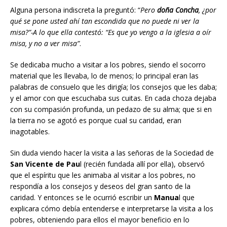
Alguna persona indiscreta la preguntó: “
Pero
doña Concha
, ¿por
qué se pone usted ahí tan escondida que no puede ni ver la
misa?”-A lo que ella contestó: “Es que yo vengo a la iglesia a oír
misa, y no a ver misa”
.
Se dedicaba mucho a visitar a los pobres, siendo el socorro
material que les llevaba, lo de menos; lo principal eran las
palabras de consuelo que les dirigía; los consejos que les daba;
y el amor con que escuchaba sus cuitas. En cada choza dejaba
con su compasión profunda, un pedazo de su alma; que si en
la tierra no se agotó es porque cual su caridad, eran
inagotables.
Sin duda viendo hacer la visita a las señoras de la Sociedad de
San Vicente de Pau
l (recién fundada allí por ella), observó
que el espíritu que les animaba al visitar a los pobres, no
respondía a los consejos y deseos del gran santo de la
caridad. Y entonces se le ocurrió escribir un
Manua
l que
explicara cómo debía entenderse e interpretarse la visita a los
pobres, obteniendo para ellos el mayor beneficio en lo