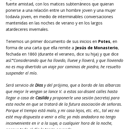
fuerte amistad, con los matices subterráneos que quieran
ponerse a una relación entre un hombre joven y una mujer
todavía joven, en medio de interminables conversaciones
mantenidas en las noches de verano y en los largos
atardeceres invernales.
Tenemos un primer documento de sus inicios en
Potes
, en
forma de una carta que ella remite a
Jesús de Monasterio
,
fechada en 1860 (durante el veraneo, dice su hija) y que dice
así:
“
Considerando que ha llovido, llueve y lloverá, y que lloviendo
no es muy divertido un viaje por caminos de piedra, he resuelto
suspender el mío.
Será servicio de
Dios
y del prójimo, que a bordo de las albarcas
que mejor le vengan se lance V. a estas soi-disant calles hasta
llegar a casa de
Casilda
y proponerle una sesión (secreta) para
esta noche en que se tratará de la futura asociación de señoras.
Porque el tiempo está malo, y mi casa lejos, etc. etc., tal vez no
esté muy dispuesta a venir a ella; yo más andadora no tengo
inconveniente en ir a la suya, a cualquier hora de la noche,