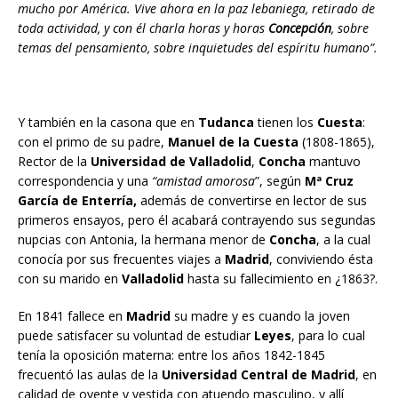
mucho por América. Vive ahora en la paz lebaniega, retirado de
toda actividad, y con él charla horas y horas
Concepción
, sobre
temas del pensamiento, sobre inquietudes del espíritu humano”.
Y también en la casona que en
Tudanca
tienen los
Cuesta
:
con el primo de su padre,
Manuel de la Cuesta
(1808-1865),
Rector de la
Universidad de Valladolid
,
Concha
mantuvo
correspondencia y una
“amistad amorosa
”, según
Mª Cruz
García de Enterría,
además de convertirse en lector de sus
primeros ensayos, pero él acabará contrayendo sus segundas
nupcias con Antonia, la hermana menor de
Concha
, a la cual
conocía por sus frecuentes viajes a
Madrid
, conviviendo ésta
con su marido en
Valladolid
hasta su fallecimiento en ¿1863?.
En 1841 fallece en
Madrid
su madre y es cuando la joven
puede satisfacer su voluntad de estudiar
Leyes
, para lo cual
tenía la oposición materna: entre los años 1842-1845
frecuentó las aulas de la
Universidad Central de Madrid
, en
calidad de oyente y vestida con atuendo masculino, y allí