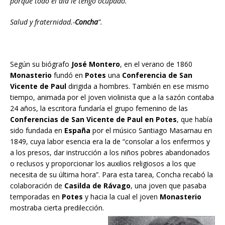
porque todo el día le tengo ocupado.
Salud y fraternidad.-
Concha
”.
Según su biógrafo
José Montero
, en el verano de 1860
Monasterio
fundó en
Potes
una
Conferencia de San
Vicente de Paul
dirigida a hombres. También en ese mismo
tiempo, animada por el joven violinista que a la sazón contaba
24 años, la escritora fundaría el grupo femenino de las
Conferencias de San Vicente de Paul en Potes
, que había
sido fundada en
España
por el músico Santiago Masarnau en
1849, cuya labor esencia era la de “consolar a los enfermos y
a los presos, dar instrucción a los niños pobres abandonados
o reclusos y proporcionar los auxilios religiosos a los que
necesita de su última hora”. Para esta tarea, Concha recabó la
colaboración de
Casilda de Rávago
, una joven que pasaba
temporadas en
Potes
y hacia la cual el joven
Monasterio
mostraba cierta predilección.