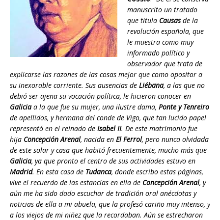
manuscrito un tratado
que titula
Causas
de la
revolución española, que
le muestra como muy
informado político y
observador que trata de
explicarse las razones de las cosas mejor que como opositor a
su inexorable corriente. Sus ausencias de
Liébana
, a las que no
debió ser ajena su vocación política, le hicieron conocer en
Galicia
a la que fue su mujer, una ilustre dama,
Ponte y Tenreiro
de apellidos, y hermana del conde de Vigo, que tan lucido papel
representó en el reinado de
Isabel II
. De este matrimonio fue
hija
Concepción Arenal
, nacida en
El Ferrol
, pero nunca olvidada
de este solar y casa que habitó frecuentemente, mucho más que
Galicia
, ya que pronto el centro de sus actividades estuvo en
Madrid
. En esta casa de
Tudanca
, donde escribo estas páginas,
vive el recuerdo de las estancias en ella de
Concepción Arenal
, y
aún me ha sido dado escuchar de tradición oral anécdotas y
noticias de ella a mi abuela, que la profesó cariño muy intenso, y
a los viejos de mi niñez que la recordaban. Aún se estrecharon