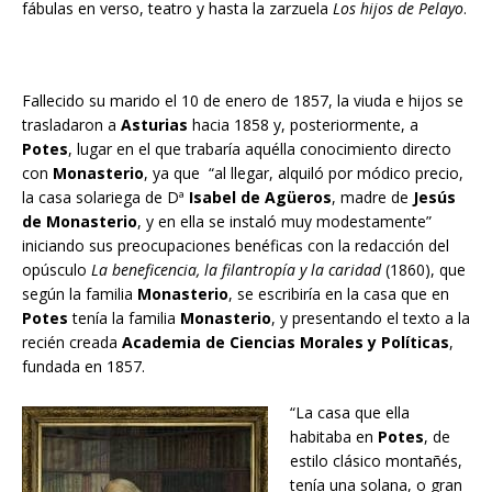
fábulas en verso, teatro y hasta la zarzuela
Los hijos de Pelayo
.
Fallecido su marido el 10 de enero de 1857, la viuda e hijos se
trasladaron a
Asturias
hacia 1858 y, posteriormente, a
Potes
, lugar en el que trabaría aquélla conocimiento directo
con
Monasterio
, ya que “al llegar, alquiló por módico precio,
la casa solariega de Dª
Isabel de Agüeros
, madre de
Jesús
de Monasterio
, y en ella se instaló muy modestamente”
iniciando sus preocupaciones benéficas con la redacción del
opúsculo
La beneficencia, la filantropía y la caridad
(1860), que
según la familia
Monasterio
, se escribiría en la casa que en
Potes
tenía la familia
Monasterio
, y presentando el texto a la
recién creada
Academia de Ciencias
Morales y Políticas
,
fundada en 1857.
“La casa que ella
habitaba en
Potes
, de
estilo clásico montañés,
tenía una solana, o gran