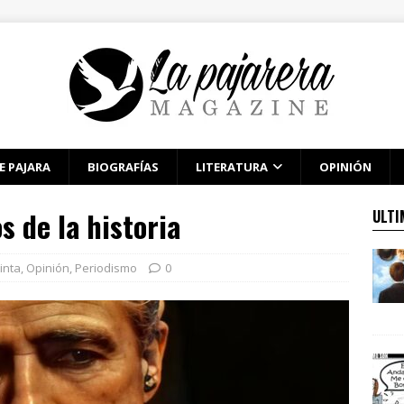
E PAJARA
BIOGRAFÍAS
LITERATURA
OPINIÓN
s de la historia
ULTI
inta
,
Opinión
,
Periodismo
0