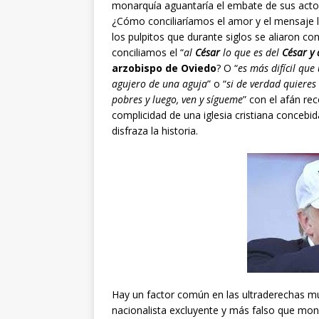
monarquía aguantaría el embate de sus actos a 
¿Cómo conciliaríamos el amor y el mensaje lib
los pulpitos que durante siglos se aliaron c
conciliamos el “
al
César
lo que es del
César y 
arzobispo de Oviedo
? O “
es más difícil que
agujero de una aguja
” o “
si de verdad quieres
pobres y luego, ven y sígueme
” con el afán re
complicidad de una iglesia cristiana concebid
disfraza la historia.
Hay un factor común en las ultraderechas mu
nacionalista excluyente y más falso que mon