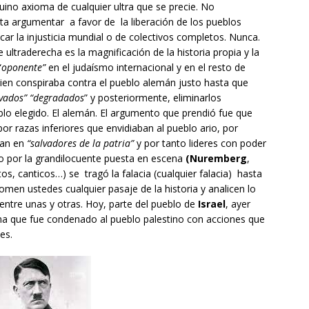
nuino axioma de cualquier ultra que se precie. No
ta argumentar a favor de la liberación de los pueblos
icar la injusticia mundial o de colectivos completos. Nunca.
 ultraderecha es la magnificación de la historia propia y la
“
oponente”
en el judaísmo internacional y en el resto de
guien conspiraba contra el pueblo alemán justo hasta que
vados” “degradados
” y posteriormente, eliminarlos
blo elegido. El alemán. El argumento que prendió fue que
or razas inferiores que envidiaban al pueblo ario, por
gían en
“salvadores de la patria”
y por tanto lideres con poder
do por la grandilocuente puesta en escena
(Nuremberg
,
os, canticos…) se tragó la falacia (cualquier falacia) hasta
omen ustedes cualquier pasaje de la historia y analicen lo
entre unas y otras. Hoy, parte del pueblo de
Israel
, ayer
ma que fue condenado al pueblo palestino con acciones que
es.