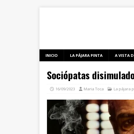
INICIO
LA PÁJARA PINTA
A VISTA D
Sociópatas disimulado
16/09/2023
Maria Toca
La pájara p