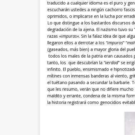
traducido a cualquier idioma es el puro y ge
escucharán ustedes a ningún cachorro fascis
oprimidos, o implicarse en la lucha por errad
Lo que distingue a los bastardos discursos de
degradación de la ajena. El nazismo tuvo su 
razas «
impuras
«. Sin la falaz idea de que al
llegaron ellos a derrotar a los
“impuros
” “
mal
(gaseados, más bien) a mayor gloria del pue
todos los males de la patria eran causados p
tanto, los que descubrían la
“verdad
” se eri
infinito. El pueblo, ensimismado e hipnotiza
mítines con inmensas banderas al viento, grit
el tuétano pasando a secundar la barbarie. T
que les resumo, verán que no difiere mucho 
maldito y errante, condena de la misma for
la historia registrará como genocidios evitabl