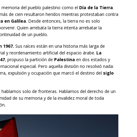
a memoria del pueblo palestino como el
Día de la Tierra
.
 más de cien resultaron heridos mientras protestaban contra
a en Galilea
. Desde entonces, la tierra no es solo
orvenir. Quien arrebata la tierra intenta arrebatar la
 continuidad de un pueblo.
n 1967.
Sus raíces están en una historia más larga de
al y reordenamiento artificial del espacio árabe.
La
47
, propuso la partición de
Palestina
en dos estados y
rnacional especial. Pero aquella división no resolvió nada:
ra, expulsión y ocupación que marcó el destino del
siglo
 hablamos solo de fronteras. Hablamos del derecho de un
timidad de su memoria y de la invalidez moral de toda
ón.