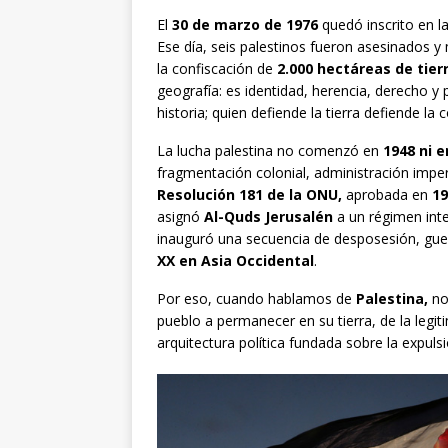
El
30 de marzo de 1976
quedó inscrito en l
Ese día, seis palestinos fueron asesinados y
la confiscación de
2.000 hectáreas de tierr
geografía: es identidad, herencia, derecho y p
historia; quien defiende la tierra defiende la
La lucha palestina no comenzó en
1948 ni e
fragmentación colonial, administración imperi
Resolución 181 de la ONU,
aprobada en
19
asignó
Al-Quds Jerusalén
a un régimen inte
inauguró una secuencia de desposesión, guer
XX en Asia Occidental
.
Por eso, cuando hablamos de
Palestina,
no
pueblo a permanecer en su tierra, de la legi
arquitectura política fundada sobre la expulsi