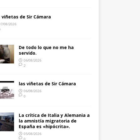
s viñetas de Sir Cámara
07/08/2026
0
De todo lo que no me ha
servido.
06/08/2026
2
las viñetas de Sir Cámara
06/08/2026
0
La crítica de Italia y Alemania a
la amnistía migratoria de
España es «hipócrita».
05/08/2026
0