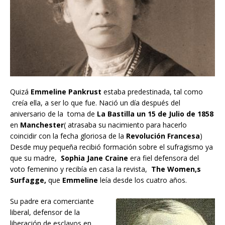
Quizá
Emmeline Pankrust
estaba predestinada, tal como
creía ella, a ser lo que fue. Nació un día después del
aniversario de la toma de
La Bastilla un 15 de Julio de 1858
en
Manchester
( atrasaba su nacimiento para hacerlo
coincidir con la fecha gloriosa de la
Revolución Francesa
)
Desde muy pequeña recibió formación sobre el sufragismo ya
que su madre,
Sophia Jane Craine
era fiel defensora del
voto femenino y recibía en casa la revista,
The Women,s
Surfagge,
que
Emmeline
leía desde los cuatro años.
Su padre era comerciante
liberal, defensor de la
liberación de esclavos en