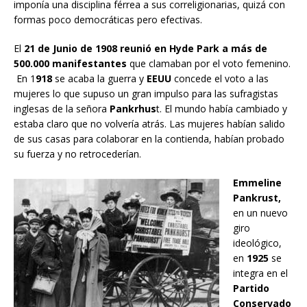
imponía una disciplina férrea a sus correligionarias, quizá con
formas poco democráticas pero efectivas.
El
21 de Junio de 1908 reunió en Hyde Park a más de
500.000 manifestantes
que clamaban por el voto femenino.
En 1
918
se acaba la guerra y
EEUU
concede el voto a las
mujeres lo que supuso un gran impulso para las sufragistas
inglesas de la señora
Pankrhus
t. El mundo había cambiado y
estaba claro que no volvería atrás. Las mujeres habían salido
de sus casas para colaborar en la contienda, habían probado
su fuerza y no retrocederían.
Emmeline
Pankrust,
en un nuevo
giro
ideológico,
en
1925
se
integra en el
Partido
Conservado