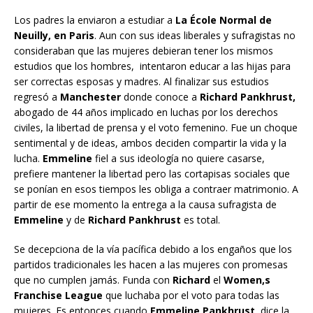
Los padres la enviaron a estudiar a
La École Normal de
Neuilly, en Paris
. Aun con sus ideas liberales y sufragistas no
consideraban que las mujeres debieran tener los mismos
estudios que los hombres, intentaron educar a las hijas para
ser correctas esposas y madres. Al finalizar sus estudios
regresó a
Manchester
donde conoce a
Richard Pankhrust,
abogado de 44 años implicado en luchas por los derechos
civiles, la libertad de prensa y el voto femenino. Fue un choque
sentimental y de ideas, ambos deciden compartir la vida y la
lucha.
Emmeline
fiel a sus ideología no quiere casarse,
prefiere mantener la libertad pero las cortapisas sociales que
se ponían en esos tiempos les obliga a contraer matrimonio. A
partir de ese momento la entrega a la causa sufragista de
Emmeline
y de
Richard Pankhrust
es total.
Se decepciona de la vía pacífica debido a los engaños que los
partidos tradicionales les hacen a las mujeres con promesas
que no cumplen jamás. Funda con
Richard
el
Women,s
Franchise League
que luchaba por el voto para todas las
mujeres. Es entonces cuando
Emmeline Pankhrust,
dice la