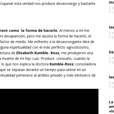
ma
 Esquinar esta verdad nos produce desasosiego y bastante
0
1
la
morir como la forma de hacerlo.
Al menos a mí me
0
mi desaparición, pero me asusta la forma de hacerlo, el
0
 factor de miedo. Me enfrento a la desasosegante idea de
lguna espiritualidad con el más perfecto agnosticismo,
De
lectura de
Elisabeth Kumble- Ross
, me produjeron una
a muerte de mi hijo Luis. Produce consuelo, cuando la
0
2
 lo que nos explica la doctora
Kumble-Ross
; consoladora
que se separan durante un tiempo para unirse en un
ritualidad pertenece al ámbito privado y más intrínseco de
la
0
0
La
am
«h