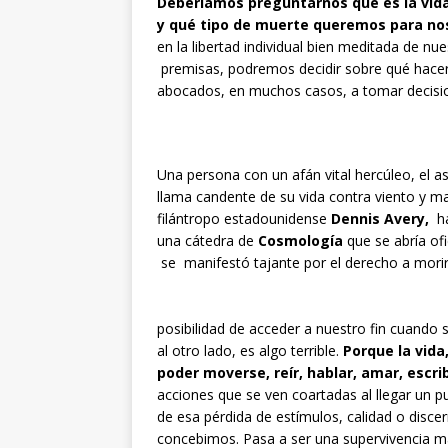
Deberíamos preguntarnos qué es la vida,
y qué tipo de muerte queremos para no
en la libertad individual bien meditada de n
premisas, podremos decidir sobre qué hacer, 
abocados, en muchos casos, a tomar decision
Una persona con un afán vital hercúleo, el as
llama candente de su vida contra viento y 
filántropo estadounidense
Dennis Avery,
ha
una cátedra de
Cosmología
que se abría of
se manifestó tajante por el derecho a morir
posibilidad de acceder a nuestro fin cuando s
al otro lado, es algo terrible.
Porque la vida
poder moverse, reír, hablar, amar, escri
acciones que se ven coartadas al llegar un 
de esa pérdida de estímulos, calidad o discer
concebimos. Pasa a ser una supervivencia m