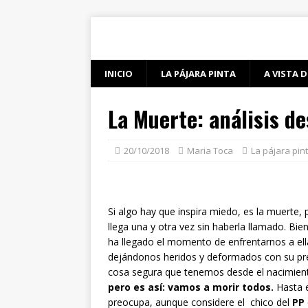
INICIO
LA PÁJARA PINTA
A VISTA D
La Muerte: análisis d
20/10/2018
Maria Toca
La pájara pin
Si algo hay que inspira miedo, es la muerte,
llega una y otra vez sin haberla llamado. Bie
ha llegado el momento de enfrentarnos a ell
dejándonos heridos y deformados con su pre
cosa segura que tenemos desde el nacimien
pero es así: vamos a morir todos.
Hasta 
preocupa, aunque considere el chico del
PP