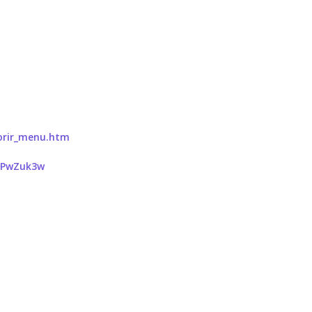
orir_menu.htm
2PwZuk3w