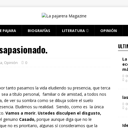
E PAJARA
BIOGRAFÍAS
LITERATURA
OPINIÓN
esapasionado.
ULTI
La
ta
,
Opinión
0
ec
má
0
0
 por tanto pasamos la vida eludiendo su presencia, que terca
n sea a título personal, familiar o de amistad, a todos nos
la
a, de ver su sombra como se dibuja sobre el suelo
0
sencia. Eludimos su realidad. Siendo, como es la única
0
to.
Vamos a morir. Ustedes disculpen el disgusto,
el genuino
Casado,
porque aunque diga que no le
Id
que no es prioritario, algunas sí consideramos que la