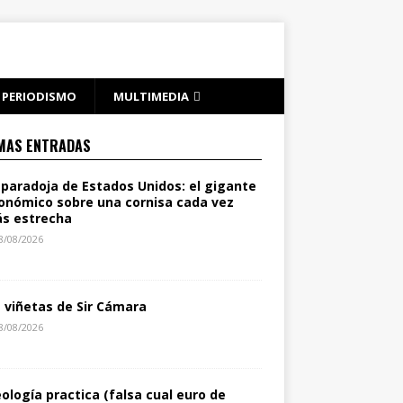
PERIODISMO
MULTIMEDIA
MAS ENTRADAS
 paradoja de Estados Unidos: el gigante
onómico sobre una cornisa cada vez
s estrecha
8/08/2026
s viñetas de Sir Cámara
8/08/2026
eología practica (falsa cual euro de