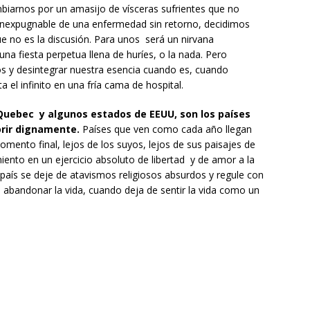
biarnos por un amasijo de vísceras sufrientes que no
inexpugnable de una enfermedad sin retorno, decidimos
e no es la discusión. Para unos será un nirvana
una fiesta perpetua llena de huríes, o la nada. Pero
os y desintegrar nuestra esencia cuando es, cuando
l infinito en una fría cama de hospital.
 Quebec y algunos estados de EEUU, son los países
orir dignamente.
Países que ven como cada año llegan
ento final, lejos de los suyos, lejos de sus paisajes de
imiento en un ejercicio absoluto de libertad y de amor a la
 país se deje de atavismos religiosos absurdos y regule con
 abandonar la vida, cuando deja de sentir la vida como un