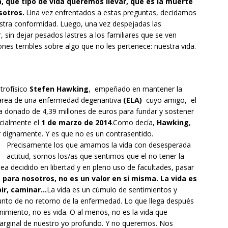
 qué tipo de vida queremos llevar, qué es la muerte
sotros.
Una vez enfrentados a estas preguntas, decidamos
uestra conformidad. Luego, una vez despejadas las
sin dejar pesados lastres a los familiares que se ven
es terribles sobre algo que no les pertenece: nuestra vida.
trofísico
Stefen Hawking
, empeñado en mantener la
marea de una enfermedad degenaritiva
(ELA)
cuyo amigo, el
 donado de 4,39 millones de euros para fundar y sostener
icialmente el
1 de marzo de 2014
.Como decía,
Hawking
,
 dignamente. Y es que no es un contrasentido.
Precisamente los que amamos la vida con
desesperada
actitud, somos los/as que sentimos que el no tener la
ea decidido en libertad y en pleno uso de facultades, pasar
, para nosotros, no es un valor en si misma. La vida es
bir, caminar…
La vida es un cúmulo de sentimientos y
punto de no retorno de la enfermedad. Lo que llega después
nimiento, no es vida. O al menos, no es la vida que
arginal de nuestro yo profundo. Y no queremos. Nos