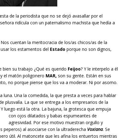
esta de la periodista que no se dejó avasallar por el
señora ridícula con un paternalismo machista que hedía a
Nos cuentan la meritocracia de los/as chicos/as de la
usar los estamentos del
Estado
porque no son dignos,
e bien su trabajo ¿Qué es querido
Feijoo
? Y le interpelo a él
y el matón poligonero
MAR,
son su gente. Están en sus
gunto, no porque piense que los va a moderar. Ni por asomo.
a luna. Una la comedida, la que presta a veces para hablar
de plusvalía. La que se entrega a los empresarios de la
 Y luego está la otra. La bajuna, la grotesca que empuja
con ojos dilatados y babas espumeantes
de
agresividad. Por ese motivo muestran orgullo y
 peperos) al asociarse con la ultraderecha
Voxiana
. Se
ero útil. Al matoncete que les afina los entuertos mientras