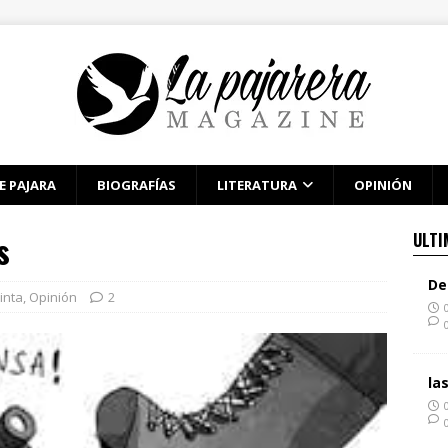
E PAJARA
BIOGRAFÍAS
LITERATURA
OPINIÓN
s
ULTI
De
inta
,
Opinión
2
la