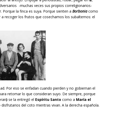
 adversarios -muchas veces sus propios correligionarios-
. Porque la finca es suya. Porque sienten a
Borbonia
como
 a recoger los frutos que cosechamos los subalternos: el
dad. Por eso se enfadan cuando pierden y no gobiernan el
para retomar lo que consideran suyo. De siempre, porque
eran
)
se la entregó el
Espíritu Santo
como a
María el
 disfrutarios del coto mientras vivan. A la derecha española.