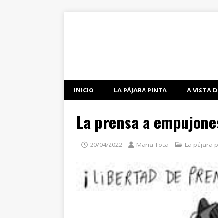
INICIO
LA PÁJARA PINTA
A VISTA D
La prensa a empujone
20/04/2022
Maria Toca
La pájara p