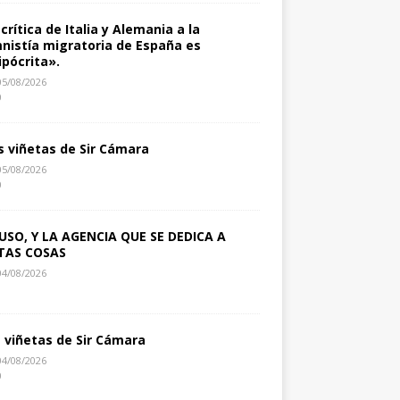
 crítica de Italia y Alemania a la
nistía migratoria de España es
ipócrita».
05/08/2026
0
s viñetas de Sir Cámara
05/08/2026
0
USO, Y LA AGENCIA QUE SE DEDICA A
TAS COSAS
04/08/2026
1
s viñetas de Sir Cámara
04/08/2026
0