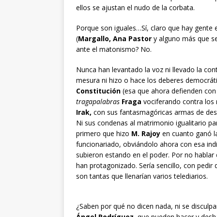
ellos se ajustan el nudo de la corbata.
Porque son iguales…Sí, claro que hay gente e
(
Margallo, Ana Pastor
y alguno más que se 
ante el matonismo? No.
Nunca han levantado la voz ni llevado la con
mesura ni hizo o hace los deberes democráti
Constitución
(esa que ahora defienden con t
tragapalabras
Fraga
vociferando contra los 
Irak,
con sus fantasmagóricas armas de destr
Ni sus condenas al matrimonio igualitario par
primero que hizo
M. Rajoy
en cuanto ganó la
funcionariado, obviándolo ahora con esa in
subieron estando en el poder. Por no habla
han protagonizado. Sería sencillo, con pedir 
son tantas que llenarían varios telediarios.
¿Saben por qué no dicen nada, ni se disculp
Ángel Rodríguez
, que pueden hacer y desha