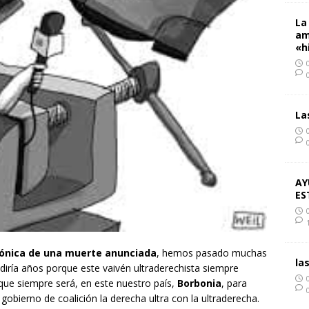
La
am
«h
La
AY
ES
ónica de una muerte anunciada
, hemos pasado muchas
la
diría años porque este vaivén ultraderechista siempre
e siempre será, en este nuestro país,
Borbonia
, para
gobierno de coalición la derecha ultra con la ultraderecha.