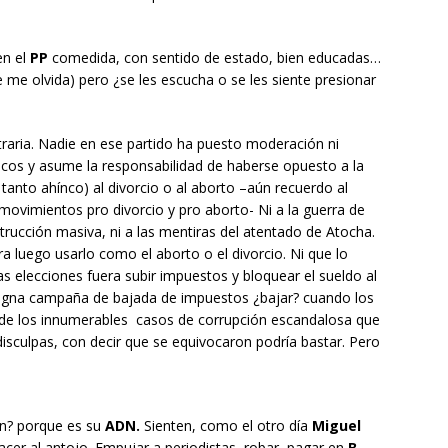
n el
PP
comedida, con sentido de estado, bien educadas…
me olvida) pero ¿se les escucha o se les siente presionar
traria. Nadie en ese partido ha puesto moderación ni
cos y asume la responsabilidad de haberse opuesto a la
anto ahínco) al divorcio o al aborto –aún recuerdo al
movimientos pro divorcio y pro aborto- Ni a la guerra de
ucción masiva, ni a las mentiras del atentado de Atocha.
a luego usarlo como el aborto o el divorcio. Ni que lo
s elecciones fuera subir impuestos y bloquear el sueldo al
digna campaña de bajada de impuestos ¿bajar? cuando los
r de los innumerables casos de corrupción escandalosa que
disculpas, con decir que se equivocaron podría bastar. Pero
an? porque es su
ADN.
Sienten, como el otro día
Miguel
cer al antojo. Empujar a periodistas, robar, pagar en
B
,