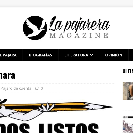
E PAJARA
BIOGRAFÍAS
LITERATURA
OPINIÓN
mara
ULTI
Pájaro de cuenta
0