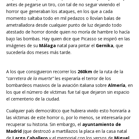
antes de pegarse un tiro, con tal de no seguir viviendo el
horror que generaban los ataques, en los que a cada
momento saltaba todo en mil pedazos o llovían balas de
ametralladora desde cualquier punto de luz dejando todo
atestado de horror donde quien no moría de hambre lo hacía
bajo las bombas. Hay quien dice que Picasso se inspiró en las
imágenes de su
Málaga
natal para pintar el
Gernika
, que
sucedería dos meses más tarde.
A los que consiguieron recorrer los
260km
de la ruta de la
“
carretera de la muerte”
les esperaría el terror de los
bombardeos masivos de la aviación italiana sobre
Almería
, en
los que el número de víctimas fue tal que dejaron sin espacio
el cementerio de la ciudad.
Cualquier país democrático que hubiera vivido esto honraría a
las víctimas de este horror o, por lo menos, se interesaría por
recuperar su historia. Sin embargo, el
ayuntamiento de
Madrid
(que destrozó a martillazos la placa en la casa natal
de
Largo Caballero
y el memorial con los versos de
Miguel