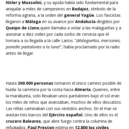
Hitler y Mussolini
, y su ayuda había sido fundamental para
aniquilar a miles de campesinos en
Badajoz
, símbolo de la
reforma agraria, a la orden del
general Yagüe
. Los fascistas
llegaron a
Málaga
en su avance por
And
alucía
dirigidos por
Queipo de Llano
,quien llamaba a violar a las malagueñas y a
asesinar a diez civiles por cada sorbo de cerveza que él
tomara a su llegada a la calle Larios. “¡
Malag
ueños, maricones,
ponedle pantalones a la luna!”
, había proclamado por la radio
antes de llegar.
Hasta
300.000 personas
tomaron el único camino posible de
huida: la carretera por la costa hacia
Almería
. Quienes, entre
la marabunta, solo llevaban unos pantalones bajo el sol eran
los miles de niños que avanzaban, muchos de ellos descalzos.
Las niñas caminaban con sus vestidos anchos. En el mar se
avistan tres barcos del
Ejército español.
Uno de ellos es el
crucero Baleares
, que abre fuego contra la columna de
refugiados.
Paul Preston
estima en
12.800 los civiles