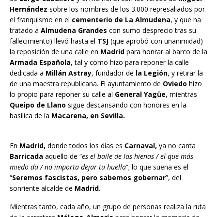
Hernández
sobre los nombres de los 3.000 represaliados por
el franquismo en el
cementerio de La Almudena
, y que ha
tratado a
Almudena Grandes
con sumo desprecio tras su
fallecimiento) llevó hasta el
TSJ
(que aprobó con unanimidad)
la reposición de una calle en
Madrid
para honrar al barco de la
Armada Española
, tal y como hizo para reponer la calle
dedicada a
Millán Astray
, fundador de
la Legión
, y retirar la
de una maestra republicana. El ayuntamiento de
Oviedo
hizo
lo propio para reponer su calle al
General Yagüe
, mientras
Queipo de Llano
sigue descansando con honores en la
basílica de la
Macarena, en Sevilla.
En
Madrid,
donde todos los días es
Carnaval,
ya no canta
Barricada
aquello de “
es el baile de las hienas / el que más
miedo da / no importa dejar tu huella
”; lo que suena es el
“
Seremos fascistas, pero sabemos gobernar
”, del
sonriente alcalde de
Madrid.
Mientras tanto, cada año, un grupo de personas realiza la ruta