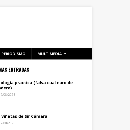
PERIODISMO
MULTIMEDIA
MAS ENTRADAS
eología practica (falsa cual euro de
dera)
07/08/2026
1
s viñetas de Sir Cámara
07/08/2026
0