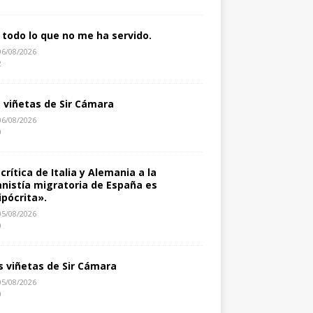
 todo lo que no me ha servido.
06/08/2026
2
s viñetas de Sir Cámara
06/08/2026
0
 crítica de Italia y Alemania a la
nistía migratoria de España es
ipócrita».
05/08/2026
0
s viñetas de Sir Cámara
05/08/2026
0