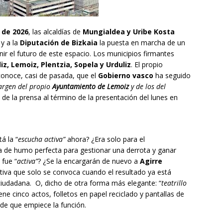
 de 2026
, las alcaldías de
Mungialdea y Uribe Kosta
o
y a la
Diputación de Bizkaia
la puesta en marcha de un
nir el futuro de este espacio. Los municipios firmantes
iz, Lemoiz, Plentzia, Sopela y Urduliz
. El propio
onoce, casi de pasada, que el
Gobierno vasco
ha seguido
argen del propio
Ayuntamiento de Lemoiz
y de los del
e la prensa al término de la presentación del lunes en
á la “
escucha activa”
ahora? ¿Era solo para el
a de humo perfecta para gestionar una derrota y ganar
i fue “
activa”
? ¿Se la encargarán de nuevo a
Agirre
tiva que solo se convoca cuando el resultado ya está
ciudadana. O, dicho de otra forma más elegante: “
teatrillo
e cinco actos, folletos en papel reciclado y pantallas de
 de que empiece la función.