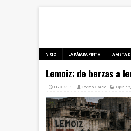
INICIO
LA PÁJARA PINTA
A VISTA D
Lemoiz: de berzas a l
08/05/2026
Txema García
Opinión