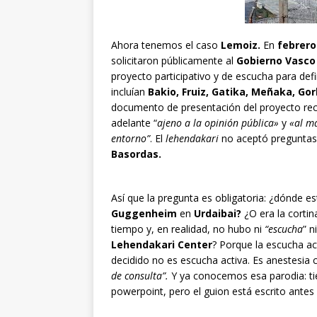
Ahora tenemos el caso
Lemoiz.
En
febrero
solicitaron públicamente al
Gobierno Vasc
proyecto participativo y de escucha para defi
incluían
Bakio, Fruiz, Gatika, Meñaka, Gorl
documento de presentación del proyecto rec
adelante “
ajeno a la opinión pública»
y
«al m
entorno”
. El
lehendakari
no aceptó preguntas d
Basordas.
Así que la pregunta es obligatoria: ¿dónde est
Guggenheim
en
Urdaibai?
¿O era la cortin
tiempo y, en realidad, no hubo ni
“escucha
” n
Lehendakari Center
? Porque la escucha ac
decidido no es escucha activa. Es anestesia 
de consulta”.
Y ya conocemos esa parodia: tien
powerpoint, pero el guion está escrito antes