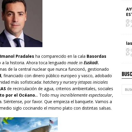
AY
ES
la
Imanol Pradales
ha comparecido en la cala
Basordas
 a la historia. Ahora toca lenguado
made in
Euskadi
.
uinas de la central nuclear que nunca funcionó, gestionado
BUSC
d
, financiado con dinero público europeo y vasco, adobado
nidad más sofisticada:
hatchery
y
nursery
(etapas iniciales
RAS
de recirculación de agua, criterios ambientales, sociales
o por el Océano.
.. Todo muy
increíblemente espectacular
,
a. Siéntense, por favor. Que empieza el banquete. Vamos a
medio siglo cocinando el mismo plato con distintas salsas.