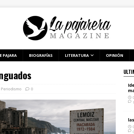
E PAJARA
BIOGRAFÍAS
LITERATURA
OPINIÓN
enguados
ULTI
Id
,
Periodismo
0
ma
la